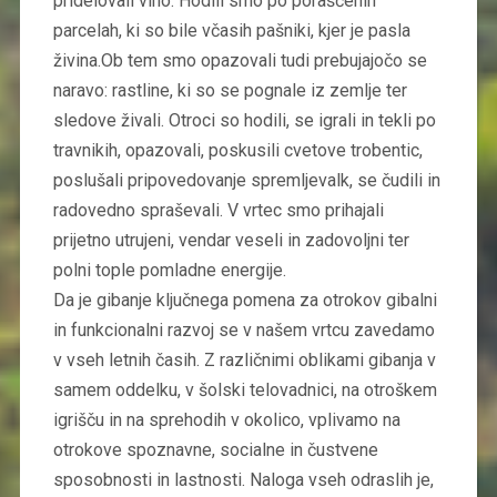
pridelovali vino. Hodili smo po poraščenih
parcelah, ki so bile včasih pašniki, kjer je pasla
živina.Ob tem smo opazovali tudi prebujajočo se
naravo: rastline, ki so se pognale iz zemlje ter
sledove živali. Otroci so hodili, se igrali in tekli po
travnikih, opazovali, poskusili cvetove trobentic,
poslušali pripovedovanje spremljevalk, se čudili in
radovedno spraševali. V vrtec smo prihajali
prijetno utrujeni, vendar veseli in zadovoljni ter
polni tople pomladne energije.
Da je gibanje ključnega pomena za otrokov gibalni
in funkcionalni razvoj se v našem vrtcu zavedamo
v vseh letnih časih. Z različnimi oblikami gibanja v
samem oddelku, v šolski telovadnici, na otroškem
igrišču in na sprehodih v okolico, vplivamo na
otrokove spoznavne, socialne in čustvene
sposobnosti in lastnosti. Naloga vseh odraslih je,