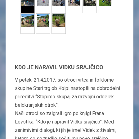
KDO JE NARAVIL VIDKU SRAJČICO
V petek, 21.4.2017, so otroci vrtca in folklorne
skupine Stari trg ob Kolpi nastopili na dobrodelni
prireditvi “Stopimo skupaj za razvojni oddelek
belokranjskih otrok”.
Naši otroci so zaigrali igro po knjigi Frana
Levstika: “Kdo je napravil Vidku srajčico”. Med
zanimivimi dialogi, ki jih je imel Videk z živalmi,
katere so se trudile sešiti mu novo srajčico