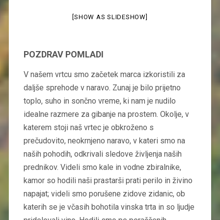
[SHOW AS SLIDESHOW]
POZDRAV POMLADI
V našem vrtcu smo začetek marca izkoristili za
daljše sprehode v naravo. Zunaj je bilo prijetno
toplo, suho in sončno vreme, ki nam je nudilo
idealne razmere za gibanje na prostem. Okolje, v
katerem stoji naš vrtec je obkroženo s
prečudovito, neokrnjeno naravo, v kateri smo na
naših pohodih, odkrivali sledove življenja naših
prednikov. Videli smo kale in vodne zbiralnike,
kamor so hodili naši prastarši prati perilo in živino
napajat; videli smo porušene zidove zidanic, ob
katerih se je včasih bohotila vinska trta in so ljudje