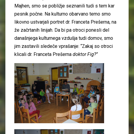
Majhen, smo se pobližje seznanili tudi s tem kar
pesnik počne. Na kulturno obarvano temo smo
likovno ustvarjali portret dr. Franceta Prešerna, na
že začrtanih linijah. Da bi pa otroci ponesli del
današnjega kulturnega vzdušja tudi domov, smo
jim zastavili sledeče vprašanje: “Zakaj so otroci
klicali dr. Franceta Prešerna
doktor Fig?”