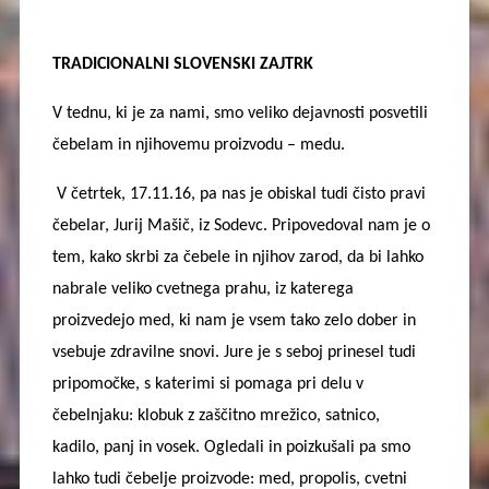
TRADICIONALNI SLOVENSKI ZAJTRK
V tednu, ki je za nami, smo veliko dejavnosti posvetili
čebelam in njihovemu proizvodu – medu.
V četrtek, 17.11.16, pa nas je obiskal tudi čisto pravi
čebelar, Jurij Mašič, iz Sodevc. Pripovedoval nam je o
tem, kako skrbi za čebele in njihov zarod, da bi lahko
nabrale veliko cvetnega prahu, iz katerega
proizvedejo med, ki nam je vsem tako zelo dober in
vsebuje zdravilne snovi. Jure je s seboj prinesel tudi
pripomočke, s katerimi si pomaga pri delu v
čebelnjaku: klobuk z zaščitno mrežico, satnico,
kadilo, panj in vosek. Ogledali in poizkušali pa smo
lahko tudi čebelje proizvode: med, propolis, cvetni