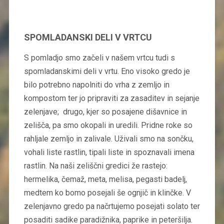
SPOMLADANSKI DELI V VRTCU
S pomladjo smo začeli v našem vrtcu tudi s
spomladanskimi deli v vrtu. Eno visoko gredo je
bilo potrebno napolniti do vrha z zemljo in
kompostom ter jo pripraviti za zasaditev in sejanje
zelenjave; drugo, kjer so posajene dišavnice in
zelišča, pa smo okopali in uredili. Pridne roke so
rahljale zemljo in zalivale. Uživali smo na sončku,
vohali liste rastlin, tipali liste in spoznavali imena
rastlin. Na naši zeliščni gredici že rastejo:
hermelika, čemaž, meta, melisa, pegasti badelj,
medtem ko bomo posejali še ognjič in klinčke. V
zelenjavno gredo pa načrtujemo posejati solato ter
posaditi sadike paradižnika, paprike in peteršilja.