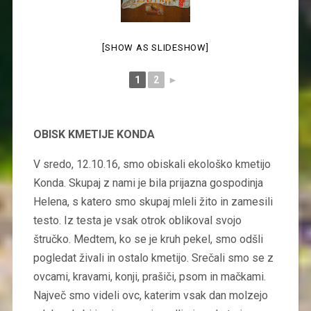
[SHOW AS SLIDESHOW]
1
2
►
OBISK KMETIJE KONDA
V sredo, 12.10.16, smo obiskali ekološko kmetijo
Konda. Skupaj z nami je bila prijazna gospodinja
Helena, s katero smo skupaj mleli žito in zamesili
testo. Iz testa je vsak otrok oblikoval svojo
štručko. Medtem, ko se je kruh pekel, smo odšli
pogledat živali in ostalo kmetijo. Srečali smo se z
ovcami, kravami, konji, prašiči, psom in mačkami.
Največ smo videli ovc, katerim vsak dan molzejo