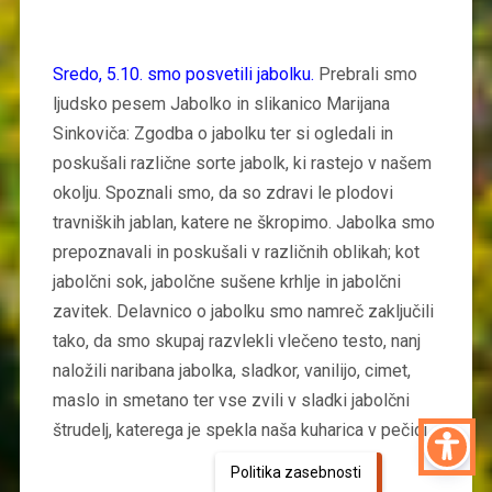
Sredo, 5.10. smo posvetili jabolku.
Prebrali smo
ljudsko pesem Jabolko in slikanico Marijana
Sinkoviča: Zgodba o jabolku ter si ogledali in
poskušali različne sorte jabolk, ki rastejo v našem
okolju. Spoznali smo, da so zdravi le plodovi
travniških jablan, katere ne škropimo. Jabolka smo
prepoznavali in poskušali v različnih oblikah; kot
jabolčni sok, jabolčne sušene krhlje in jabolčni
zavitek. Delavnico o jabolku smo namreč zaključili
tako, da smo skupaj razvlekli vlečeno testo, nanj
naložili naribana jabolka, sladkor, vanilijo, cimet,
maslo in smetano ter vse zvili v sladki jabolčni
štrudelj, katerega je spekla naša kuharica v pečici.
Politika zasebnosti