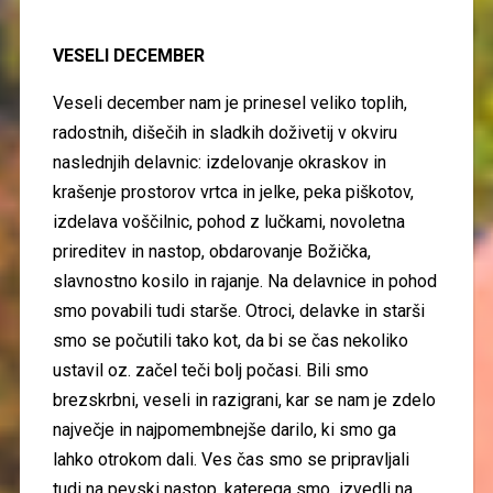
VESELI DECEMBER
Veseli december nam je prinesel veliko toplih,
radostnih, dišečih in sladkih doživetij v okviru
naslednjih delavnic: izdelovanje okraskov in
krašenje prostorov vrtca in jelke, peka piškotov,
izdelava voščilnic, pohod z lučkami, novoletna
prireditev in nastop, obdarovanje Božička,
slavnostno kosilo in rajanje. Na delavnice in pohod
smo povabili tudi starše. Otroci, delavke in starši
smo se počutili tako kot, da bi se čas nekoliko
ustavil oz. začel teči bolj počasi. Bili smo
brezskrbni, veseli in razigrani, kar se nam je zdelo
največje in najpomembnejše darilo, ki smo ga
lahko otrokom dali. Ves čas smo se pripravljali
tudi na pevski nastop, katerega smo izvedli na