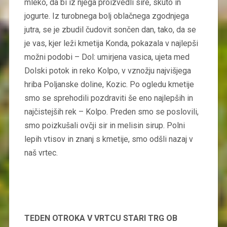
mleko, da bi iz njega proizvedli sire, skuto in
jogurte. Iz turobnega bolj oblačnega zgodnjega
jutra, se je zbudil čudovit sončen dan, tako, da se
je vas, kjer leži kmetija Konda, pokazala v najlepši
možni podobi – Dol: umirjena vasica, ujeta med
Dolski potok in reko Kolpo, v vznožju najvišjega
hriba Poljanske doline, Kozic. Po ogledu kmetije
smo se sprehodili pozdraviti še eno najlepših in
najčistejših rek – Kolpo. Preden smo se poslovili,
smo poizkušali ovčji sir in melisin sirup. Polni
lepih vtisov in znanj s kmetije, smo odšli nazaj v
naš vrtec.
TEDEN OTROKA V VRTCU STARI TRG OB