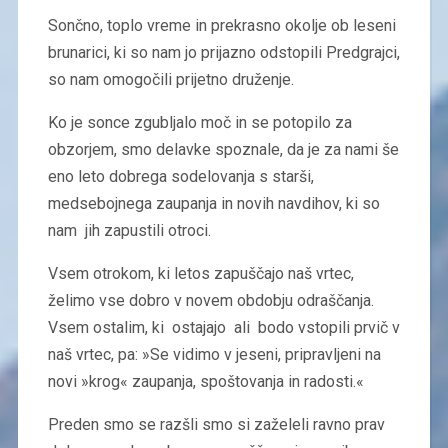
Sončno, toplo vreme in prekrasno okolje ob leseni
brunarici, ki so nam jo prijazno odstopili Predgrajci,
so nam omogočili prijetno druženje.
Ko je sonce zgubljalo moč in se potopilo za
obzorjem, smo delavke spoznale, da je za nami še
eno leto dobrega sodelovanja s starši,
medsebojnega zaupanja in novih navdihov, ki so
nam jih zapustili otroci.
Vsem otrokom, ki letos zapuščajo naš vrtec,
želimo vse dobro v novem obdobju odraščanja.
Vsem ostalim, ki ostajajo ali bodo vstopili prvič v
naš vrtec, pa: »Se vidimo v jeseni, pripravljeni na
novi »krog« zaupanja, spoštovanja in radosti.«
Preden smo se razšli smo si zaželeli ravno prav