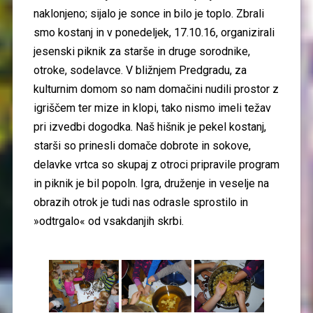
naklonjeno; sijalo je sonce in bilo je toplo. Zbrali
smo kostanj in v ponedeljek, 17.10.16, organizirali
jesenski piknik za starše in druge sorodnike,
otroke, sodelavce. V bližnjem Predgradu, za
kulturnim domom so nam domačini nudili prostor z
igriščem ter mize in klopi, tako nismo imeli težav
pri izvedbi dogodka. Naš hišnik je pekel kostanj,
starši so prinesli domače dobrote in sokove,
delavke vrtca so skupaj z otroci pripravile program
in piknik je bil popoln. Igra, druženje in veselje na
obrazih otrok je tudi nas odrasle sprostilo in
»odtrgalo« od vsakdanjih skrbi.