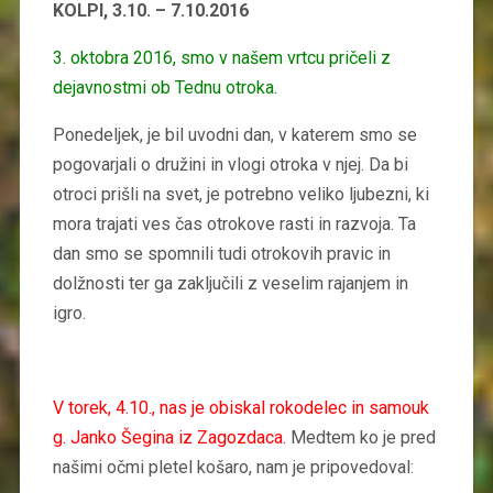
KOLPI, 3.10. – 7.10.2016
3.
oktobra 2016, smo v našem vrtcu pričeli z
dejavnostmi ob Tednu otroka.
Ponedeljek, je bil uvodni dan, v katerem smo se
pogovarjali o družini in vlogi otroka v njej. Da bi
otroci prišli na svet, je potrebno veliko ljubezni, ki
mora trajati ves čas otrokove rasti in razvoja. Ta
dan smo se spomnili tudi otrokovih pravic in
dolžnosti ter ga zaključili z veselim rajanjem in
igro.
V torek, 4.10., nas je obiskal rokodelec in samouk
g. Janko Šegina iz Zagozdaca.
Medtem ko je pred
našimi očmi pletel košaro, nam je pripovedoval: