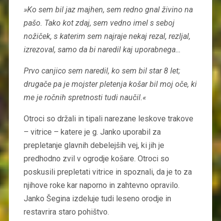
»Ko sem bil jaz majhen, sem redno gnal živino na
pašo. Tako kot zdaj, sem vedno imel s seboj
nožiček, s katerim sem najraje nekaj rezal, rezljal,
izrezoval, samo da bi naredil kaj uporabnega…
Prvo canjico sem naredil, ko sem bil star 8 let;
drugače pa je mojster pletenja košar bil moj oče, ki
me je ročnih spretnosti tudi naučil.«
Otroci so držali in tipali narezane leskove trakove
– vitrice – katere je g. Janko uporabil za
prepletanje glavnih debelejših vej, ki jih je
predhodno zvil v ogrodje košare. Otroci so
poskusili prepletati vitrice in spoznali, da je to za
njihove roke kar naporno in zahtevno opravilo.
Janko Šegina izdeluje tudi leseno orodje in
restavrira staro pohištvo.