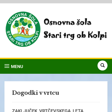
MENU
Dogodki v vrtcu
ZAKLJUČEK VRTČEVSKEGA LETA