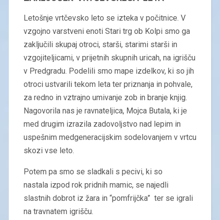
Letošnje vrtčevsko leto se izteka v počitnice. V
vzgojno varstveni enoti Stari trg ob Kolpi smo ga
zaključili skupaj otroci, starši, starimi starši in
vzgojiteljicami, v prijetnih skupnih uricah, na igrišču
v Predgradu. Podelili smo mape izdelkov, ki so jih
otroci ustvarili tekom leta ter priznanja in pohvale,
za redno in vztrajno umivanje zob in branje knjig.
Nagovorila nas je ravnateljica, Mojca Butala, ki je
med drugim izrazila zadovoljstvo nad lepim in
uspešnim medgeneracijskim sodelovanjem v vrtcu
skozi vse leto.
Potem pa smo se sladkali s pecivi, ki so
nastala izpod rok pridnih mamic, se najedli
slastnih dobrot iz žara in “pomfrijčka” ter se igrali
na travnatem igrišču.