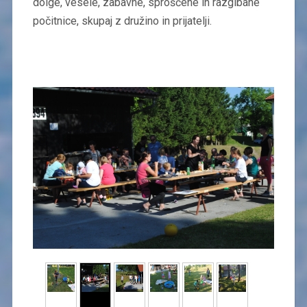
dolge, vesele, zabavne, sproščene in razgibane
počitnice, skupaj z družino in prijatelji.​