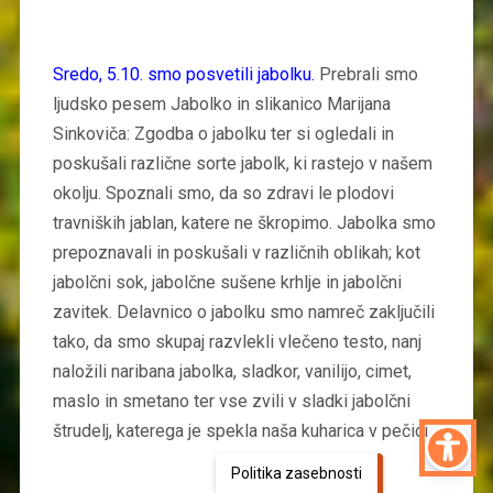
Sredo, 5.10. smo posvetili jabolku.
Prebrali smo
ljudsko pesem Jabolko in slikanico Marijana
Sinkoviča: Zgodba o jabolku ter si ogledali in
poskušali različne sorte jabolk, ki rastejo v našem
okolju. Spoznali smo, da so zdravi le plodovi
travniških jablan, katere ne škropimo. Jabolka smo
prepoznavali in poskušali v različnih oblikah; kot
jabolčni sok, jabolčne sušene krhlje in jabolčni
zavitek. Delavnico o jabolku smo namreč zaključili
tako, da smo skupaj razvlekli vlečeno testo, nanj
naložili naribana jabolka, sladkor, vanilijo, cimet,
maslo in smetano ter vse zvili v sladki jabolčni
štrudelj, katerega je spekla naša kuharica v pečici.
Politika zasebnosti