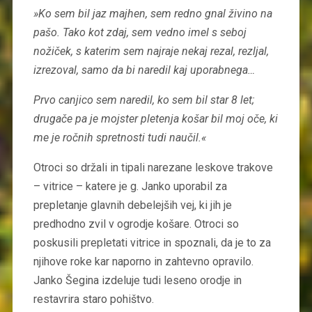
»Ko sem bil jaz majhen, sem redno gnal živino na
pašo. Tako kot zdaj, sem vedno imel s seboj
nožiček, s katerim sem najraje nekaj rezal, rezljal,
izrezoval, samo da bi naredil kaj uporabnega…
Prvo canjico sem naredil, ko sem bil star 8 let;
drugače pa je mojster pletenja košar bil moj oče, ki
me je ročnih spretnosti tudi naučil.«
Otroci so držali in tipali narezane leskove trakove
– vitrice – katere je g. Janko uporabil za
prepletanje glavnih debelejših vej, ki jih je
predhodno zvil v ogrodje košare. Otroci so
poskusili prepletati vitrice in spoznali, da je to za
njihove roke kar naporno in zahtevno opravilo.
Janko Šegina izdeluje tudi leseno orodje in
restavrira staro pohištvo.