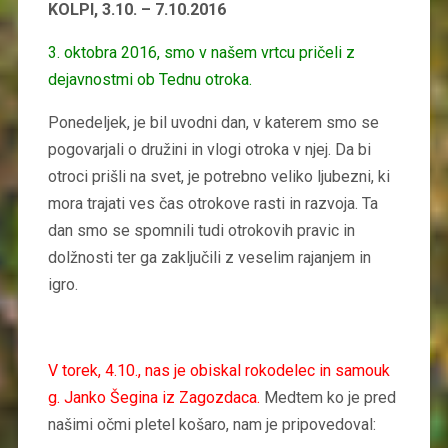
KOLPI, 3.10. – 7.10.2016
3.
oktobra 2016, smo v našem vrtcu pričeli z
dejavnostmi ob Tednu otroka.
Ponedeljek, je bil uvodni dan, v katerem smo se
pogovarjali o družini in vlogi otroka v njej. Da bi
otroci prišli na svet, je potrebno veliko ljubezni, ki
mora trajati ves čas otrokove rasti in razvoja. Ta
dan smo se spomnili tudi otrokovih pravic in
dolžnosti ter ga zaključili z veselim rajanjem in
igro.
V torek, 4.10., nas je obiskal rokodelec in samouk
g. Janko Šegina iz Zagozdaca.
Medtem ko je pred
našimi očmi pletel košaro, nam je pripovedoval: