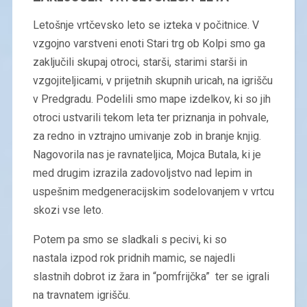
Letošnje vrtčevsko leto se izteka v počitnice. V
vzgojno varstveni enoti Stari trg ob Kolpi smo ga
zaključili skupaj otroci, starši, starimi starši in
vzgojiteljicami, v prijetnih skupnih uricah, na igrišču
v Predgradu. Podelili smo mape izdelkov, ki so jih
otroci ustvarili tekom leta ter priznanja in pohvale,
za redno in vztrajno umivanje zob in branje knjig.
Nagovorila nas je ravnateljica, Mojca Butala, ki je
med drugim izrazila zadovoljstvo nad lepim in
uspešnim medgeneracijskim sodelovanjem v vrtcu
skozi vse leto.
Potem pa smo se sladkali s pecivi, ki so
nastala izpod rok pridnih mamic, se najedli
slastnih dobrot iz žara in “pomfrijčka” ter se igrali
na travnatem igrišču.