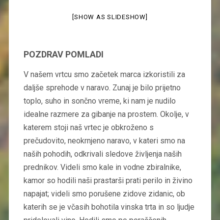
[SHOW AS SLIDESHOW]
POZDRAV POMLADI
V našem vrtcu smo začetek marca izkoristili za
daljše sprehode v naravo. Zunaj je bilo prijetno
toplo, suho in sončno vreme, ki nam je nudilo
idealne razmere za gibanje na prostem. Okolje, v
katerem stoji naš vrtec je obkroženo s
prečudovito, neokrnjeno naravo, v kateri smo na
naših pohodih, odkrivali sledove življenja naših
prednikov. Videli smo kale in vodne zbiralnike,
kamor so hodili naši prastarši prati perilo in živino
napajat; videli smo porušene zidove zidanic, ob
katerih se je včasih bohotila vinska trta in so ljudje