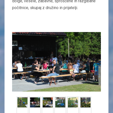
dolge, vesele, zabavne, sproščene in razgibane
počitnice, skupaj z družino in prijatelji.​