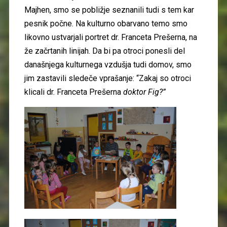
Majhen, smo se pobližje seznanili tudi s tem kar
pesnik počne. Na kulturno obarvano temo smo
likovno ustvarjali portret dr. Franceta Prešerna, na
že začrtanih linijah. Da bi pa otroci ponesli del
današnjega kulturnega vzdušja tudi domov, smo
jim zastavili sledeče vprašanje: “Zakaj so otroci
klicali dr. Franceta Prešerna
doktor Fig?”