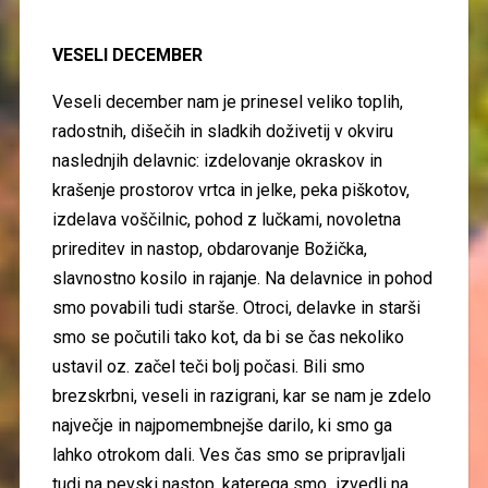
VESELI DECEMBER
Veseli december nam je prinesel veliko toplih,
radostnih, dišečih in sladkih doživetij v okviru
naslednjih delavnic: izdelovanje okraskov in
krašenje prostorov vrtca in jelke, peka piškotov,
izdelava voščilnic, pohod z lučkami, novoletna
prireditev in nastop, obdarovanje Božička,
slavnostno kosilo in rajanje. Na delavnice in pohod
smo povabili tudi starše. Otroci, delavke in starši
smo se počutili tako kot, da bi se čas nekoliko
ustavil oz. začel teči bolj počasi. Bili smo
brezskrbni, veseli in razigrani, kar se nam je zdelo
največje in najpomembnejše darilo, ki smo ga
lahko otrokom dali. Ves čas smo se pripravljali
tudi na pevski nastop, katerega smo izvedli na