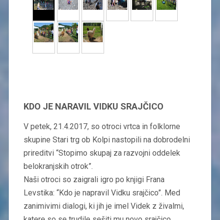
KDO JE NARAVIL VIDKU SRAJČICO
V petek, 21.4.2017, so otroci vrtca in folklorne
skupine Stari trg ob Kolpi nastopili na dobrodelni
prireditvi “Stopimo skupaj za razvojni oddelek
belokranjskih otrok”.
Naši otroci so zaigrali igro po knjigi Frana
Levstika: “Kdo je napravil Vidku srajčico”. Med
zanimivimi dialogi, ki jih je imel Videk z živalmi,
katere so se trudile sešiti mu novo srajčico