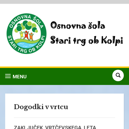
MENU
Dogodki v vrtcu
ZAKLJUČEK VRTČEVSKEGA LETA