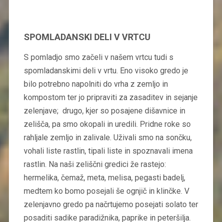
SPOMLADANSKI DELI V VRTCU
S pomladjo smo začeli v našem vrtcu tudi s
spomladanskimi deli v vrtu. Eno visoko gredo je
bilo potrebno napolniti do vrha z zemljo in
kompostom ter jo pripraviti za zasaditev in sejanje
zelenjave; drugo, kjer so posajene dišavnice in
zelišča, pa smo okopali in uredili. Pridne roke so
rahljale zemljo in zalivale. Uživali smo na sončku,
vohali liste rastlin, tipali liste in spoznavali imena
rastlin. Na naši zeliščni gredici že rastejo:
hermelika, čemaž, meta, melisa, pegasti badelj,
medtem ko bomo posejali še ognjič in klinčke. V
zelenjavno gredo pa načrtujemo posejati solato ter
posaditi sadike paradižnika, paprike in peteršilja.