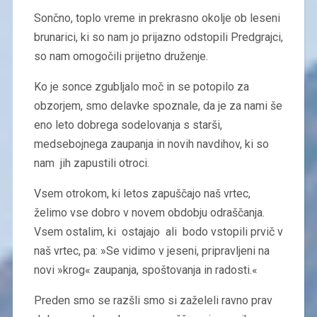
Sončno, toplo vreme in prekrasno okolje ob leseni
brunarici, ki so nam jo prijazno odstopili Predgrajci,
so nam omogočili prijetno druženje.
Ko je sonce zgubljalo moč in se potopilo za
obzorjem, smo delavke spoznale, da je za nami še
eno leto dobrega sodelovanja s starši,
medsebojnega zaupanja in novih navdihov, ki so
nam jih zapustili otroci.
Vsem otrokom, ki letos zapuščajo naš vrtec,
želimo vse dobro v novem obdobju odraščanja.
Vsem ostalim, ki ostajajo ali bodo vstopili prvič v
naš vrtec, pa: »Se vidimo v jeseni, pripravljeni na
novi »krog« zaupanja, spoštovanja in radosti.«
Preden smo se razšli smo si zaželeli ravno prav