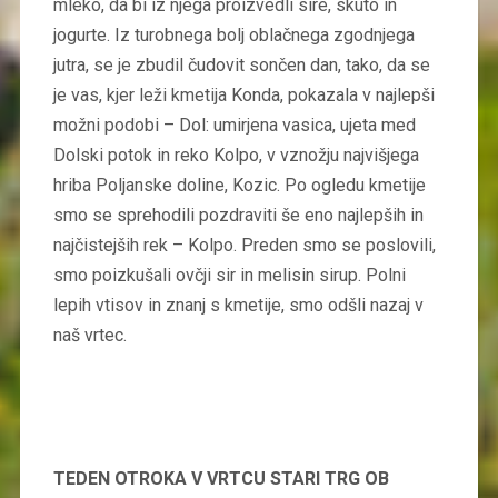
mleko, da bi iz njega proizvedli sire, skuto in
jogurte. Iz turobnega bolj oblačnega zgodnjega
jutra, se je zbudil čudovit sončen dan, tako, da se
je vas, kjer leži kmetija Konda, pokazala v najlepši
možni podobi – Dol: umirjena vasica, ujeta med
Dolski potok in reko Kolpo, v vznožju najvišjega
hriba Poljanske doline, Kozic. Po ogledu kmetije
smo se sprehodili pozdraviti še eno najlepših in
najčistejših rek – Kolpo. Preden smo se poslovili,
smo poizkušali ovčji sir in melisin sirup. Polni
lepih vtisov in znanj s kmetije, smo odšli nazaj v
naš vrtec.
TEDEN OTROKA V VRTCU STARI TRG OB