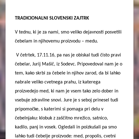
TRADICIONALNI SLOVENSKI ZAJTRK
V tednu, ki je za nami, smo veliko dejavnosti posvetili
čebelam in njihovemu proizvodu – medu.
V četrtek, 17.11.16, pa nas je obiskal tudi čisto pravi
čebelar, Jurij Mašič, iz Sodevc. Pripovedoval nam je o
tem, kako skrbi za čebele in njihov zarod, da bi lahko
nabrale veliko cvetnega prahu, iz katerega
proizvedejo med, ki nam je vsem tako zelo dober in
vsebuje zdravilne snovi. Jure je s seboj prinesel tudi
pripomočke, s katerimi si pomaga pri delu v
čebelnjaku: klobuk z zaščitno mrežico, satnico,
kadilo, panj in vosek. Ogledali in poizkušali pa smo
lahko tudi čebelje proizvode: med, propolis, cvetni