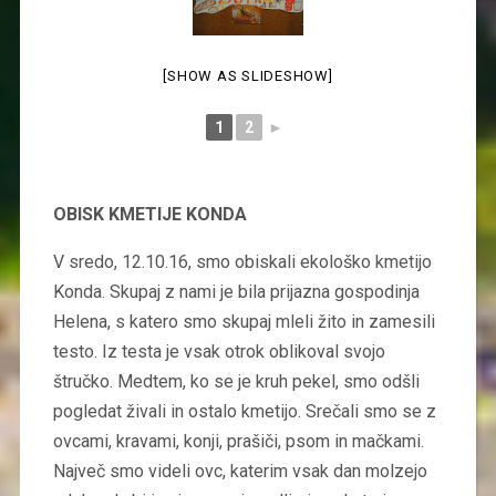
[SHOW AS SLIDESHOW]
1
2
►
OBISK KMETIJE KONDA
V sredo, 12.10.16, smo obiskali ekološko kmetijo
Konda. Skupaj z nami je bila prijazna gospodinja
Helena, s katero smo skupaj mleli žito in zamesili
testo. Iz testa je vsak otrok oblikoval svojo
štručko. Medtem, ko se je kruh pekel, smo odšli
pogledat živali in ostalo kmetijo. Srečali smo se z
ovcami, kravami, konji, prašiči, psom in mačkami.
Največ smo videli ovc, katerim vsak dan molzejo