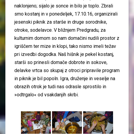
naklonjeno; sijalo je sonce in bilo je toplo. Zbrali
smo kostanj in v ponedeljek, 17.10.16, organizirali
jesenski piknik za starše in druge sorodnike,
otroke, sodelavce. V bližnjem Predgradu, za
kulturnim domom so nam domačini nudili prostor z
igriščem ter mize in klopi, tako nismo imeli težav
pri izvedbi dogodka. Naš hišnik je pekel kostanj,
starši so prinesli domače dobrote in sokove,
delavke vrtca so skupaj z otroci pripravile program
in piknik je bil popoln. Igra, druženje in veselje na
obrazih otrok je tudi nas odrasle sprostilo in
»odtrgalo« od vsakdanjih skrbi.