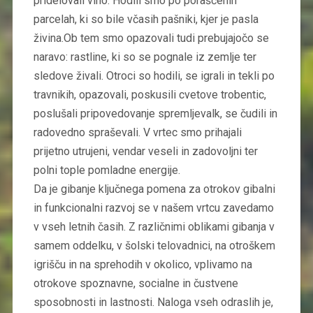
pridelovali vino. Hodili smo po poraščenih
parcelah, ki so bile včasih pašniki, kjer je pasla
živina.Ob tem smo opazovali tudi prebujajočo se
naravo: rastline, ki so se pognale iz zemlje ter
sledove živali. Otroci so hodili, se igrali in tekli po
travnikih, opazovali, poskusili cvetove trobentic,
poslušali pripovedovanje spremljevalk, se čudili in
radovedno spraševali. V vrtec smo prihajali
prijetno utrujeni, vendar veseli in zadovoljni ter
polni tople pomladne energije.
Da je gibanje ključnega pomena za otrokov gibalni
in funkcionalni razvoj se v našem vrtcu zavedamo
v vseh letnih časih. Z različnimi oblikami gibanja v
samem oddelku, v šolski telovadnici, na otroškem
igrišču in na sprehodih v okolico, vplivamo na
otrokove spoznavne, socialne in čustvene
sposobnosti in lastnosti. Naloga vseh odraslih je,