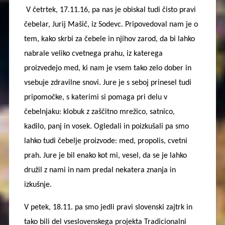
V četrtek, 17.11.16, pa nas je obiskal tudi čisto pravi
čebelar, Jurij Mašič, iz Sodevc. Pripovedoval nam je o
tem, kako skrbi za čebele in njihov zarod, da bi lahko
nabrale veliko cvetnega prahu, iz katerega
proizvedejo med, ki nam je vsem tako zelo dober in
vsebuje zdravilne snovi. Jure je s seboj prinesel tudi
pripomočke, s katerimi si pomaga pri delu v
čebelnjaku: klobuk z zaščitno mrežico, satnico,
kadilo, panj in vosek. Ogledali in poizkušali pa smo
lahko tudi čebelje proizvode: med, propolis, cvetni
prah. Jure je bil enako kot mi, vesel, da se je lahko
družil z nami in nam predal nekatera znanja in
izkušnje.
V petek, 18.11. pa smo jedli pravi slovenski zajtrk in
tako bili del vseslovenskega projekta Tradicionalni