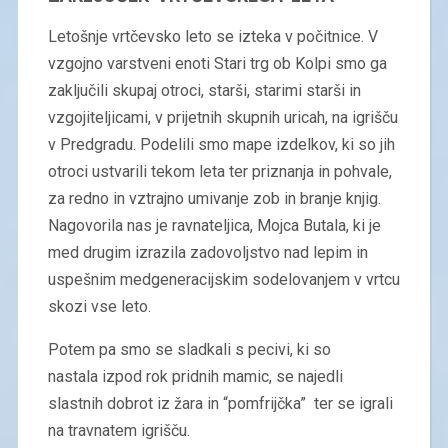
Letošnje vrtčevsko leto se izteka v počitnice. V
vzgojno varstveni enoti Stari trg ob Kolpi smo ga
zaključili skupaj otroci, starši, starimi starši in
vzgojiteljicami, v prijetnih skupnih uricah, na igrišču
v Predgradu. Podelili smo mape izdelkov, ki so jih
otroci ustvarili tekom leta ter priznanja in pohvale,
za redno in vztrajno umivanje zob in branje knjig.
Nagovorila nas je ravnateljica, Mojca Butala, ki je
med drugim izrazila zadovoljstvo nad lepim in
uspešnim medgeneracijskim sodelovanjem v vrtcu
skozi vse leto.
Potem pa smo se sladkali s pecivi, ki so
nastala izpod rok pridnih mamic, se najedli
slastnih dobrot iz žara in “pomfrijčka” ter se igrali
na travnatem igrišču.