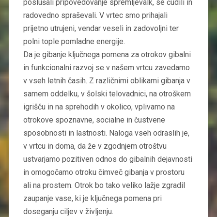
poslušali pripovedovanje spremljevalk, se čudili in
radovedno spraševali. V vrtec smo prihajali
prijetno utrujeni, vendar veseli in zadovoljni ter
polni tople pomladne energije.
Da je gibanje ključnega pomena za otrokov gibalni
in funkcionalni razvoj se v našem vrtcu zavedamo
v vseh letnih časih. Z različnimi oblikami gibanja v
samem oddelku, v šolski telovadnici, na otroškem
igrišču in na sprehodih v okolico, vplivamo na
otrokove spoznavne, socialne in čustvene
sposobnosti in lastnosti. Naloga vseh odraslih je,
v vrtcu in doma, da že v zgodnjem otroštvu
ustvarjamo pozitiven odnos do gibalnih dejavnosti
in omogočamo otroku čimveč gibanja v prostoru
ali na prostem. Otrok bo tako veliko lažje zgradil
zaupanje vase, ki je ključnega pomena pri
doseganju ciljev v življenju.