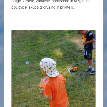
dolge, vesele, zabavne, sproščene in razgibane
počitnice, skupaj z družino in prijatelji.​