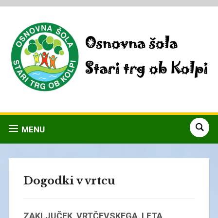
MENU
Dogodki v vrtcu
ZAKLJUČEK VRTČEVSKEGA LETA