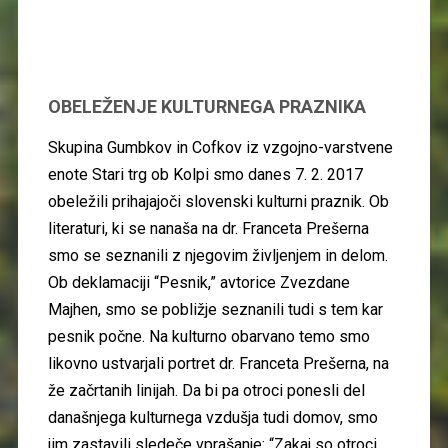
OBELEŽENJE KULTURNEGA PRAZNIKA
Skupina Gumbkov in Cofkov iz vzgojno-varstvene
enote Stari trg ob Kolpi smo danes 7. 2. 2017
obeležili prihajajoči slovenski kulturni praznik. Ob
literaturi, ki se nanaša na dr. Franceta Prešerna
smo se seznanili z njegovim življenjem in delom.
Ob deklamaciji “Pesnik,” avtorice Zvezdane
Majhen, smo se pobližje seznanili tudi s tem kar
pesnik počne. Na kulturno obarvano temo smo
likovno ustvarjali portret dr. Franceta Prešerna, na
že začrtanih linijah. Da bi pa otroci ponesli del
današnjega kulturnega vzdušja tudi domov, smo
jim zastavili sledeče vprašanje: “Zakaj so otroci