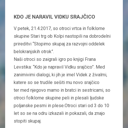
KDO JE NARAVIL VIDKU SRAJČICO
V petek, 21.4.2017, so otroci vrtca in folklorne
skupine Stari trg ob Kolpi nastopili na dobrodelni
prireditvi “Stopimo skupaj za razvojni oddelek
belokranjskih otrok”.
Naši otroci so zaigrali igro po knjigi Frana
Levstika: “Kdo je napravil Vidku srajčico”. Med
zanimivimi dialogi, ki jih je imel Videk z živalmi,
katere so se trudile sešiti mu novo srajčico
ter med njegovo mamo in bratci in sestricami, so
otroci folklorne skupine peli in plesali ljudske
poljanske pesmi in plese.Otroci stari od 3 do 10
let so se na odru izkazali in pokazali, da znajo
stopiti skupaj.