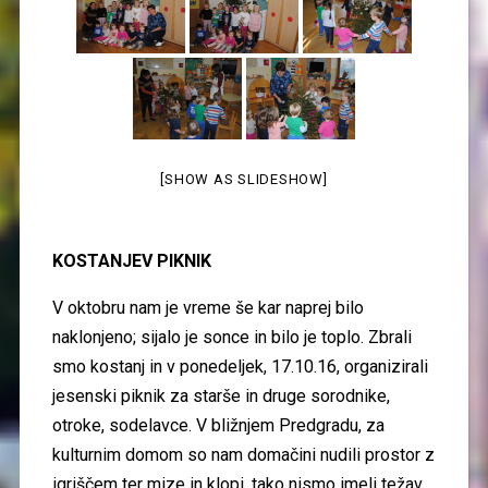
[SHOW AS SLIDESHOW]
KOSTANJEV PIKNIK
V oktobru
nam je vreme še kar naprej bilo
naklonjeno; sijalo je sonce in bilo je toplo. Zbrali
smo kostanj in v ponedeljek, 17.10.16, organizirali
jesenski piknik za starše in druge sorodnike,
otroke, sodelavce. V bližnjem Predgradu, za
kulturnim domom so nam domačini nudili prostor z
igriščem ter mize in klopi, tako nismo imeli težav