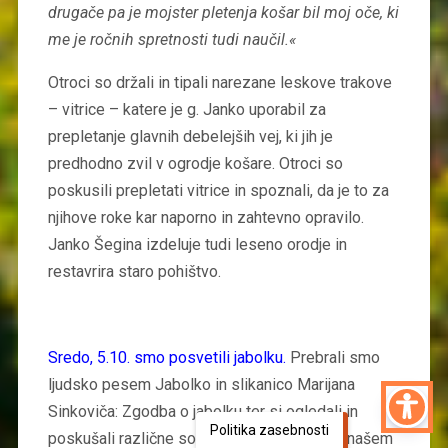
drugače pa je mojster pletenja košar bil moj oče, ki
me je ročnih spretnosti tudi naučil.«
Otroci so držali in tipali narezane leskove trakove
– vitrice – katere je g. Janko uporabil za
prepletanje glavnih debelejših vej, ki jih je
predhodno zvil v ogrodje košare. Otroci so
poskusili prepletati vitrice in spoznali, da je to za
njihove roke kar naporno in zahtevno opravilo.
Janko Šegina izdeluje tudi leseno orodje in
restavrira staro pohištvo.
Sredo, 5.10. smo posvetili jabolku.
Prebrali smo
ljudsko pesem Jabolko in slikanico Marijana
Sinkoviča: Zgodba o jabolku ter si ogledali in
Politika zasebnosti
poskušali različne sorte jabolk, ki rastejo v našem