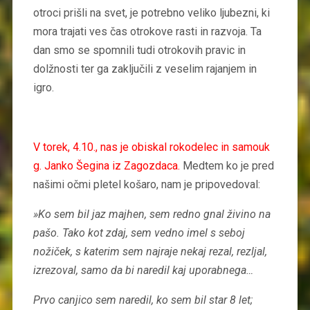
otroci prišli na svet, je potrebno veliko ljubezni, ki
mora trajati ves čas otrokove rasti in razvoja. Ta
dan smo se spomnili tudi otrokovih pravic in
dolžnosti ter ga zaključili z veselim rajanjem in
igro.
V torek, 4.10., nas je obiskal rokodelec in samouk
g. Janko Šegina iz Zagozdaca.
Medtem ko je pred
našimi očmi pletel košaro, nam je pripovedoval:
»Ko sem bil jaz majhen, sem redno gnal živino na
pašo. Tako kot zdaj, sem vedno imel s seboj
nožiček, s katerim sem najraje nekaj rezal, rezljal,
izrezoval, samo da bi naredil kaj uporabnega…
Prvo canjico sem naredil, ko sem bil star 8 let;