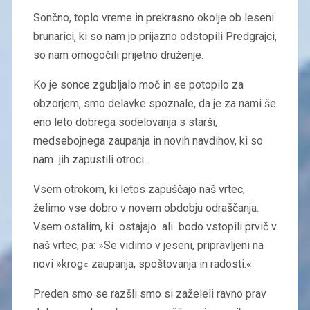
Sončno, toplo vreme in prekrasno okolje ob leseni
brunarici, ki so nam jo prijazno odstopili Predgrajci,
so nam omogočili prijetno druženje.
Ko je sonce zgubljalo moč in se potopilo za
obzorjem, smo delavke spoznale, da je za nami še
eno leto dobrega sodelovanja s starši,
medsebojnega zaupanja in novih navdihov, ki so
nam jih zapustili otroci.
Vsem otrokom, ki letos zapuščajo naš vrtec,
želimo vse dobro v novem obdobju odraščanja.
Vsem ostalim, ki ostajajo ali bodo vstopili prvič v
naš vrtec, pa: »Se vidimo v jeseni, pripravljeni na
novi »krog« zaupanja, spoštovanja in radosti.«
Preden smo se razšli smo si zaželeli ravno prav