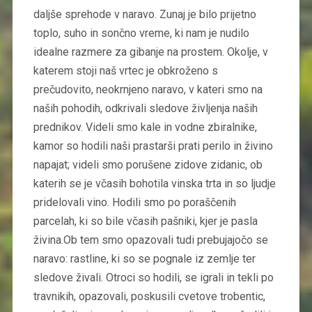
daljše sprehode v naravo. Zunaj je bilo prijetno
toplo, suho in sončno vreme, ki nam je nudilo
idealne razmere za gibanje na prostem. Okolje, v
katerem stoji naš vrtec je obkroženo s
prečudovito, neokrnjeno naravo, v kateri smo na
naših pohodih, odkrivali sledove življenja naših
prednikov. Videli smo kale in vodne zbiralnike,
kamor so hodili naši prastarši prati perilo in živino
napajat; videli smo porušene zidove zidanic, ob
katerih se je včasih bohotila vinska trta in so ljudje
pridelovali vino. Hodili smo po poraščenih
parcelah, ki so bile včasih pašniki, kjer je pasla
živina.Ob tem smo opazovali tudi prebujajočo se
naravo: rastline, ki so se pognale iz zemlje ter
sledove živali. Otroci so hodili, se igrali in tekli po
travnikih, opazovali, poskusili cvetove trobentic,