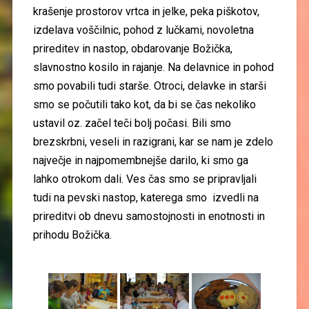
krašenje prostorov vrtca in jelke, peka piškotov,
izdelava voščilnic, pohod z lučkami, novoletna
prireditev in nastop, obdarovanje Božička,
slavnostno kosilo in rajanje. Na delavnice in pohod
smo povabili tudi starše. Otroci, delavke in starši
smo se počutili tako kot, da bi se čas nekoliko
ustavil oz. začel teči bolj počasi. Bili smo
brezskrbni, veseli in razigrani, kar se nam je zdelo
največje in najpomembnejše darilo, ki smo ga
lahko otrokom dali. Ves čas smo se pripravljali
tudi na pevski nastop, katerega smo izvedli na
prireditvi ob dnevu samostojnosti in enotnosti in
prihodu Božička.