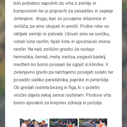
bilo potrebno napolniti do vrha z zemljo in
kompostom ter jo pripraviti za zasaditev in sejanje
zelenjave; drugo, kjer so posajene dišavnice in
zelišča, pa smo okopali in uredili. Pridne roke so
rahljale zemljo in zalivale. Uživali smo na sončku,
vohali liste rastlin, tipali liste in spoznavali imena
rastlin. Na naši zeliščni gredici že rastejo:
hermelika, čemaž, meta, melisa, pegasti badelj,
medtem ko bomo posejali še ognjič in klinčke. V
zelenjavno gredo pa načrtujemo posejati solato ter
posaditi sadike paradižnika, paprike in peteršilja.
Ob gredah rasteta bezeg in figa, ki v poletni
vročini dajeta nekaj sence rastlinam. Plodove vrta
bomo uporabili za krepitev zdravja in počutja.