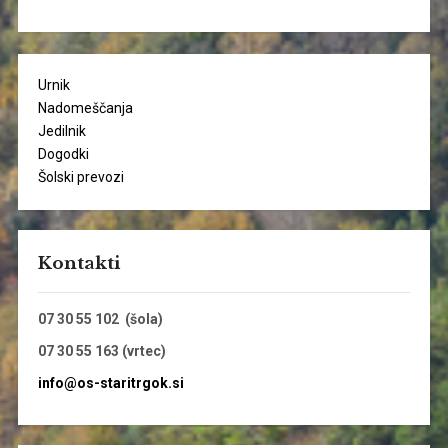
Urnik
Nadomeščanja
Jedilnik
Dogodki
Šolski prevozi
Kontakti
07 30 55 102 (šola)
07 30 55 163 (vrtec)
info@os-staritrgok.si