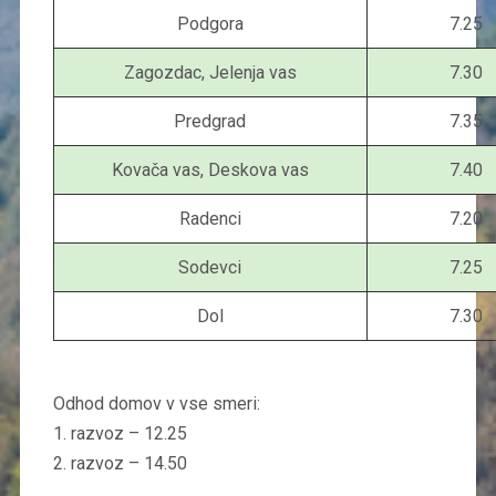
Podgora
7.25
Zagozdac, Jelenja vas
7.30
Predgrad
7.35
Kovača vas, Deskova vas
7.40
Radenci
7.20
Sodevci
7.25
Dol
7.30
Odhod domov v vse smeri:
1. razvoz – 12.25
2. razvoz – 14.50