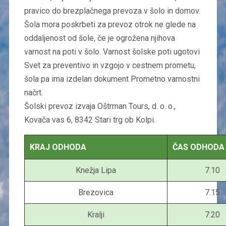
pravico do brezplačnega prevoza v šolo in domov.
Šola mora poskrbeti za prevoz otrok ne glede na
oddaljenost od šole, če je ogrožena njihova
varnost na poti v šolo. Varnost šolske poti ugotovi
Svet za preventivo in vzgojo v cestnem prometu,
šola pa ima izdelan dokument Prometno varnostni
načrt.
Šolski prevoz izvaja Oštrman Tours, d. o. o.,
Kovača vas 6, 8342 Stari trg ob Kolpi.
KRAJ ODHODA
ČAS ODHODA
Knežja Lipa
7.10
Brezovica
7.15
Kralji
7.20