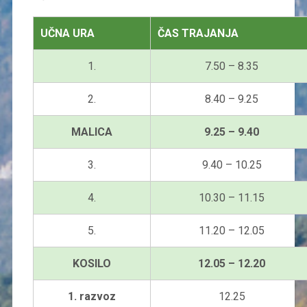
UČNA URA
ČAS TRAJANJA
1.
7.50 – 8.35
2.
8.40 – 9.25
MALICA
9.25 – 9.40
3.
9.40 – 10.25
4.
10.30 – 11.15
5.
11.20 – 12.05
KOSILO
12.05 – 12.20
1. razvoz
12.25