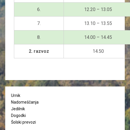
6.
12.20 – 13.05
7.
13.10 – 13.55
8.
14.00 – 14.45
2. razvoz
14.50
Urnik
Nadomeščanja
Jedilnik
Dogodki
Šolski prevozi