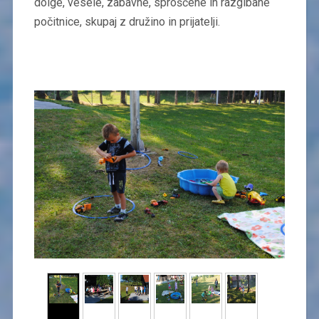
dolge, vesele, zabavne, sproščene in razgibane
počitnice, skupaj z družino in prijatelji.​