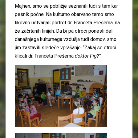
Majhen, smo se pobližje seznanili tudi s tem kar
pesnik počne. Na kulturno obarvano temo smo
likovno ustvarjali portret dr. Franceta Prešerna, na
že začrtanih linijah. Da bi pa otroci ponesli del
današnjega kulturnega vzdušja tudi domov, smo
jim zastavili sledeče vprašanje: “Zakaj so otroci
klicali dr. Franceta Prešerna
doktor Fig?”