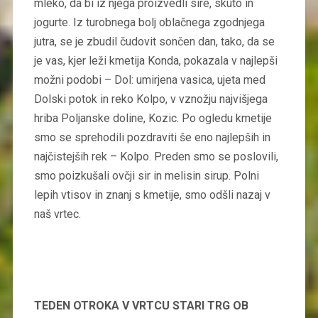
mleko, da bi iz njega proizvedli sire, skuto in
jogurte. Iz turobnega bolj oblačnega zgodnjega
jutra, se je zbudil čudovit sončen dan, tako, da se
je vas, kjer leži kmetija Konda, pokazala v najlepši
možni podobi – Dol: umirjena vasica, ujeta med
Dolski potok in reko Kolpo, v vznožju najvišjega
hriba Poljanske doline, Kozic. Po ogledu kmetije
smo se sprehodili pozdraviti še eno najlepših in
najčistejših rek – Kolpo. Preden smo se poslovili,
smo poizkušali ovčji sir in melisin sirup. Polni
lepih vtisov in znanj s kmetije, smo odšli nazaj v
naš vrtec.
TEDEN OTROKA V VRTCU STARI TRG OB