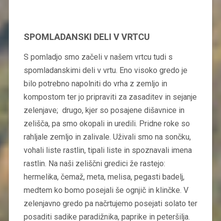
SPOMLADANSKI DELI V VRTCU
S pomladjo smo začeli v našem vrtcu tudi s
spomladanskimi deli v vrtu. Eno visoko gredo je
bilo potrebno napolniti do vrha z zemljo in
kompostom ter jo pripraviti za zasaditev in sejanje
zelenjave; drugo, kjer so posajene dišavnice in
zelišča, pa smo okopali in uredili. Pridne roke so
rahljale zemljo in zalivale. Uživali smo na sončku,
vohali liste rastlin, tipali liste in spoznavali imena
rastlin. Na naši zeliščni gredici že rastejo:
hermelika, čemaž, meta, melisa, pegasti badelj,
medtem ko bomo posejali še ognjič in klinčke. V
zelenjavno gredo pa načrtujemo posejati solato ter
posaditi sadike paradižnika, paprike in peteršilja.