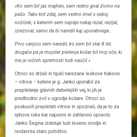
»Ko sem bil jaz majhen, sem redno gnal živino na
pašo. Tako kot zdaj, sem vedno imel s seboj
nožiček, s katerim sem najraje nekaj rezal, rezljal,
izrezoval, samo da bi naredil kaj uporabnega…
Prvo canjico sem naredil, ko sem bil star 8 let;
drugače pa je mojster pletenja košar bil moj oče, ki
me je ročnih spretnosti tudi naučil.«
Otroci so držali in tipali narezane leskove trakove
– vitrice – katere je g. Janko uporabil za
prepletanje glavnih debelejših vej, ki jih je
predhodno zvil v ogrodje košare. Otroci so
poskusili prepletati vitrice in spoznali, da je to za
njihove roke kar naporno in zahtevno opravilo.
Janko Šegina izdeluje tudi leseno orodje in
restavrira staro pohištvo.