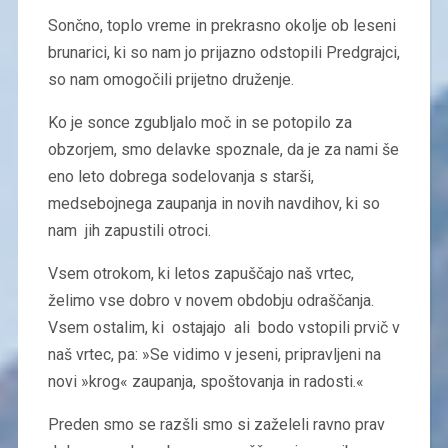
Sončno, toplo vreme in prekrasno okolje ob leseni
brunarici, ki so nam jo prijazno odstopili Predgrajci,
so nam omogočili prijetno druženje.
Ko je sonce zgubljalo moč in se potopilo za
obzorjem, smo delavke spoznale, da je za nami še
eno leto dobrega sodelovanja s starši,
medsebojnega zaupanja in novih navdihov, ki so
nam jih zapustili otroci.
Vsem otrokom, ki letos zapuščajo naš vrtec,
želimo vse dobro v novem obdobju odraščanja.
Vsem ostalim, ki ostajajo ali bodo vstopili prvič v
naš vrtec, pa: »Se vidimo v jeseni, pripravljeni na
novi »krog« zaupanja, spoštovanja in radosti.«
Preden smo se razšli smo si zaželeli ravno prav