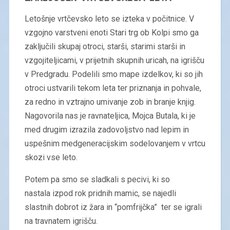
Letošnje vrtčevsko leto se izteka v počitnice. V
vzgojno varstveni enoti Stari trg ob Kolpi smo ga
zaključili skupaj otroci, starši, starimi starši in
vzgojiteljicami, v prijetnih skupnih uricah, na igrišču
v Predgradu. Podelili smo mape izdelkov, ki so jih
otroci ustvarili tekom leta ter priznanja in pohvale,
za redno in vztrajno umivanje zob in branje knjig.
Nagovorila nas je ravnateljica, Mojca Butala, ki je
med drugim izrazila zadovoljstvo nad lepim in
uspešnim medgeneracijskim sodelovanjem v vrtcu
skozi vse leto.
Potem pa smo se sladkali s pecivi, ki so
nastala izpod rok pridnih mamic, se najedli
slastnih dobrot iz žara in “pomfrijčka” ter se igrali
na travnatem igrišču.