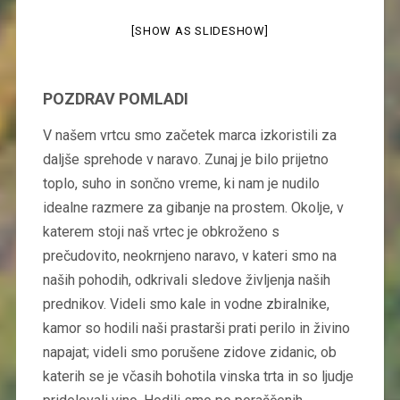
[SHOW AS SLIDESHOW]
POZDRAV POMLADI
V našem vrtcu smo začetek marca izkoristili za
daljše sprehode v naravo. Zunaj je bilo prijetno
toplo, suho in sončno vreme, ki nam je nudilo
idealne razmere za gibanje na prostem. Okolje, v
katerem stoji naš vrtec je obkroženo s
prečudovito, neokrnjeno naravo, v kateri smo na
naših pohodih, odkrivali sledove življenja naših
prednikov. Videli smo kale in vodne zbiralnike,
kamor so hodili naši prastarši prati perilo in živino
napajat; videli smo porušene zidove zidanic, ob
katerih se je včasih bohotila vinska trta in so ljudje