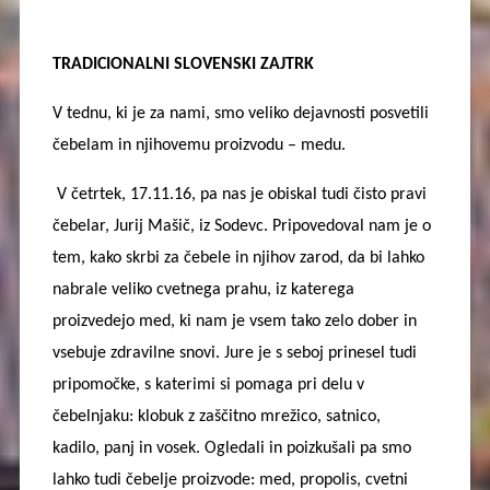
TRADICIONALNI SLOVENSKI ZAJTRK
V tednu, ki je za nami, smo veliko dejavnosti posvetili
čebelam in njihovemu proizvodu – medu.
V četrtek, 17.11.16, pa nas je obiskal tudi čisto pravi
čebelar, Jurij Mašič, iz Sodevc. Pripovedoval nam je o
tem, kako skrbi za čebele in njihov zarod, da bi lahko
nabrale veliko cvetnega prahu, iz katerega
proizvedejo med, ki nam je vsem tako zelo dober in
vsebuje zdravilne snovi. Jure je s seboj prinesel tudi
pripomočke, s katerimi si pomaga pri delu v
čebelnjaku: klobuk z zaščitno mrežico, satnico,
kadilo, panj in vosek. Ogledali in poizkušali pa smo
lahko tudi čebelje proizvode: med, propolis, cvetni