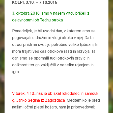
KOLPI, 3.10. – 7.10.2016
3.
oktobra 2016, smo v našem vrtcu pričeli z
dejavnostmi ob Tednu otroka.
Ponedeljek, je bil uvodni dan, v katerem smo se
pogovarjali o družini in vlogi otroka v njej. Da bi
otroci prišli na svet, je potrebno veliko ljubezni, ki
mora trajati ves čas otrokove rasti in razvoja. Ta
dan smo se spomnili tudi otrokovih pravic in
dolžnosti ter ga zaključili z veselim rajanjem in
igro.
V torek, 4.10., nas je obiskal rokodelec in samouk
g. Janko Šegina iz Zagozdaca.
Medtem ko je pred
našimi očmi pletel košaro, nam je pripovedoval: