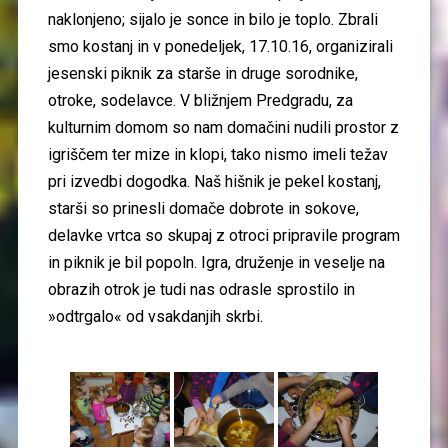
naklonjeno; sijalo je sonce in bilo je toplo. Zbrali
smo kostanj in v ponedeljek, 17.10.16, organizirali
jesenski piknik za starše in druge sorodnike,
otroke, sodelavce. V bližnjem Predgradu, za
kulturnim domom so nam domačini nudili prostor z
igriščem ter mize in klopi, tako nismo imeli težav
pri izvedbi dogodka. Naš hišnik je pekel kostanj,
starši so prinesli domače dobrote in sokove,
delavke vrtca so skupaj z otroci pripravile program
in piknik je bil popoln. Igra, druženje in veselje na
obrazih otrok je tudi nas odrasle sprostilo in
»odtrgalo« od vsakdanjih skrbi.