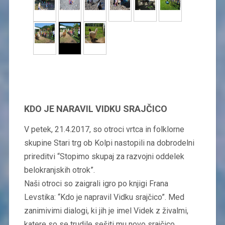
KDO JE NARAVIL VIDKU SRAJČICO
V petek, 21.4.2017, so otroci vrtca in folklorne
skupine Stari trg ob Kolpi nastopili na dobrodelni
prireditvi “Stopimo skupaj za razvojni oddelek
belokranjskih otrok”.
Naši otroci so zaigrali igro po knjigi Frana
Levstika: “Kdo je napravil Vidku srajčico”. Med
zanimivimi dialogi, ki jih je imel Videk z živalmi,
katere so se trudile sešiti mu novo srajčico