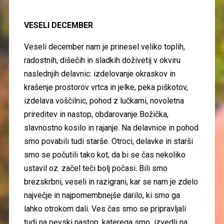
VESELI DECEMBER
Veseli december nam je prinesel veliko toplih,
radostnih, dišečih in sladkih doživetij v okviru
naslednjih delavnic: izdelovanje okraskov in
krašenje prostorov vrtca in jelke, peka piškotov,
izdelava voščilnic, pohod z lučkami, novoletna
prireditev in nastop, obdarovanje Božička,
slavnostno kosilo in rajanje. Na delavnice in pohod
smo povabili tudi starše. Otroci, delavke in starši
smo se počutili tako kot, da bi se čas nekoliko
ustavil oz. začel teči bolj počasi. Bili smo
brezskrbni, veseli in razigrani, kar se nam je zdelo
največje in najpomembnejše darilo, ki smo ga
lahko otrokom dali. Ves čas smo se pripravljali
tudi na pevski nastop, katerega smo izvedli na