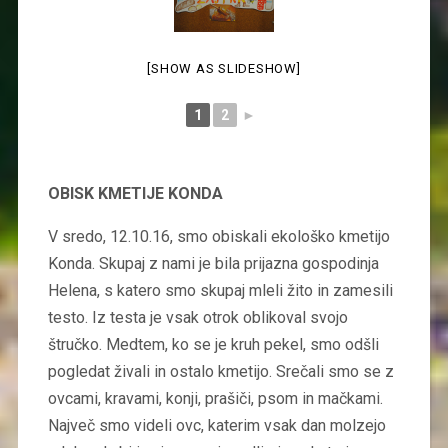
[SHOW AS SLIDESHOW]
1
2
►
OBISK KMETIJE KONDA
V sredo, 12.10.16, smo obiskali ekološko kmetijo
Konda. Skupaj z nami je bila prijazna gospodinja
Helena, s katero smo skupaj mleli žito in zamesili
testo. Iz testa je vsak otrok oblikoval svojo
štručko. Medtem, ko se je kruh pekel, smo odšli
pogledat živali in ostalo kmetijo. Srečali smo se z
ovcami, kravami, konji, prašiči, psom in mačkami.
Največ smo videli ovc, katerim vsak dan molzejo