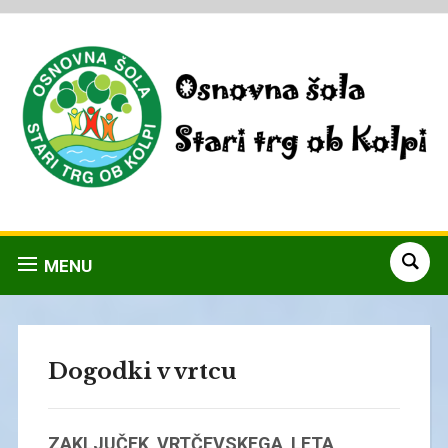
MENU
Dogodki v vrtcu
ZAKLJUČEK VRTČEVSKEGA LETA