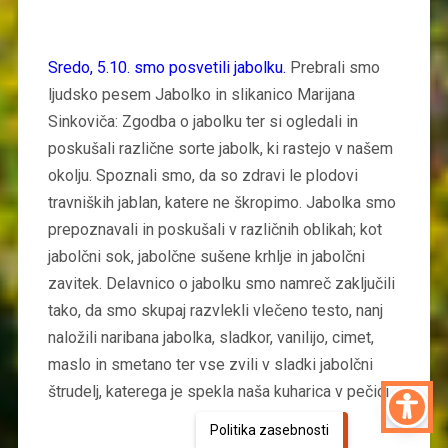
Sredo, 5.10. smo posvetili jabolku.
Prebrali smo
ljudsko pesem Jabolko in slikanico Marijana
Sinkoviča: Zgodba o jabolku ter si ogledali in
poskušali različne sorte jabolk, ki rastejo v našem
okolju. Spoznali smo, da so zdravi le plodovi
travniških jablan, katere ne škropimo. Jabolka smo
prepoznavali in poskušali v različnih oblikah; kot
jabolčni sok, jabolčne sušene krhlje in jabolčni
zavitek. Delavnico o jabolku smo namreč zaključili
tako, da smo skupaj razvlekli vlečeno testo, nanj
naložili naribana jabolka, sladkor, vanilijo, cimet,
maslo in smetano ter vse zvili v sladki jabolčni
štrudelj, katerega je spekla naša kuharica v pečici.
Politika zasebnosti