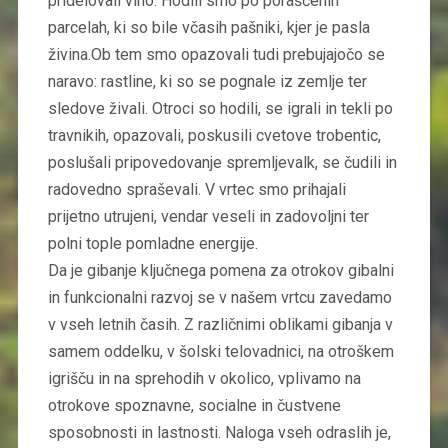
pridelovali vino. Hodili smo po poraščenih
parcelah, ki so bile včasih pašniki, kjer je pasla
živina.Ob tem smo opazovali tudi prebujajočo se
naravo: rastline, ki so se pognale iz zemlje ter
sledove živali. Otroci so hodili, se igrali in tekli po
travnikih, opazovali, poskusili cvetove trobentic,
poslušali pripovedovanje spremljevalk, se čudili in
radovedno spraševali. V vrtec smo prihajali
prijetno utrujeni, vendar veseli in zadovoljni ter
polni tople pomladne energije.
Da je gibanje ključnega pomena za otrokov gibalni
in funkcionalni razvoj se v našem vrtcu zavedamo
v vseh letnih časih. Z različnimi oblikami gibanja v
samem oddelku, v šolski telovadnici, na otroškem
igrišču in na sprehodih v okolico, vplivamo na
otrokove spoznavne, socialne in čustvene
sposobnosti in lastnosti. Naloga vseh odraslih je,