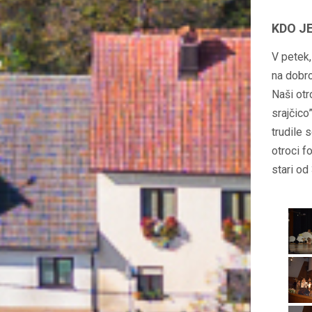
KDO J
V petek,
na dobro
Naši otr
srajčico
trudile 
otroci f
stari od