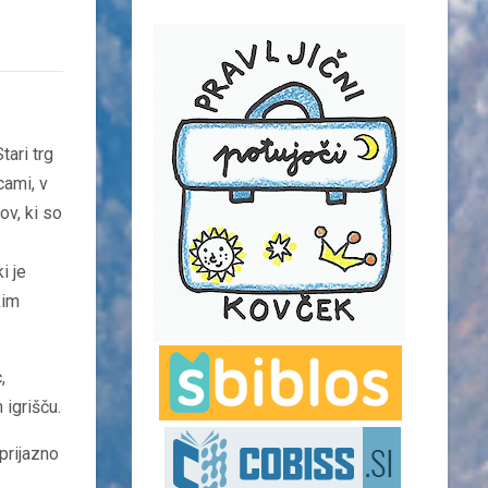
tari trg
cami, v
ov, ki so
i je
kim
,
 igrišču.
prijazno