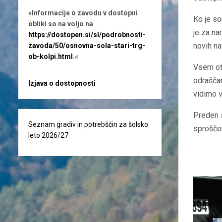
»Informacije o zavodu v dostopni
Ko je so
obliki so na voljo na
je za na
https://dostopen.si/sl/podrobnosti-
novih na
zavoda/50/osnovna-sola-stari-trg-
ob-kolpi.html
.«
Vsem ot
odraščan
Izjava o dostopnosti
vidimo v
Preden s
Seznam gradiv in potrebščin za šolsko
sproščen
leto 2026/27