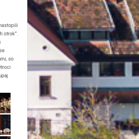
nastopili
h otrok”.
u
 se
ami, so
Otroci
upaj.