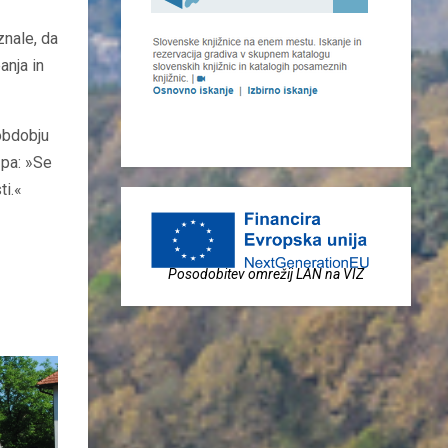
znale, da
anja in
obdobju
 pa: »Se
ti.«
Posodobitev omrežij LAN na VIZ