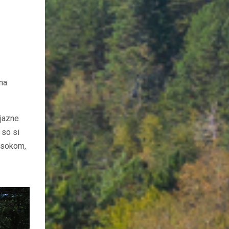
 na
ijazne
 so si
m sokom,