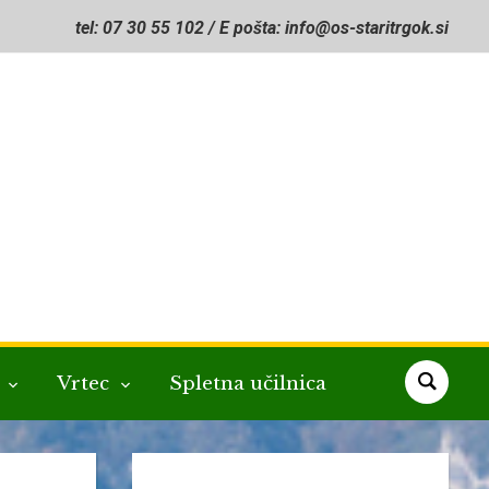
tel: 07 30 55 102 / E pošta: info@os-staritrgok.si
a
Vrtec
Spletna učilnica