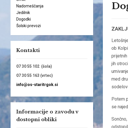
Dog
Nadomeščanja
Jedilnik
Dogodki
Šolski prevozi
ZAKLJ
Letošnje
ob Kolpi 
Kontakti
prijetni
jih otroc
07 30 55 102 (šola)
umivanje
07 30 55 163 (vrtec)
med dru
info@os-staritrgok.si
sodelova
Potem pa
se najed
Informacije o zavodu v
Sončno, 
dostopni obliki
odstopil