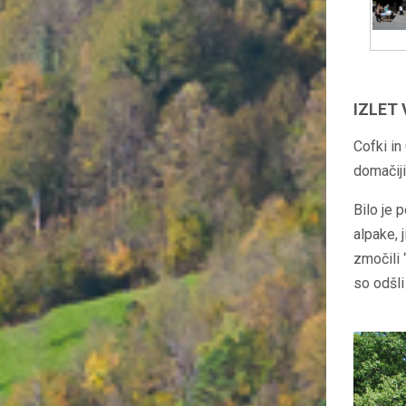
IZLET 
Cofki in
domačiji
Bilo je 
alpake, 
zmočili 
so odšli