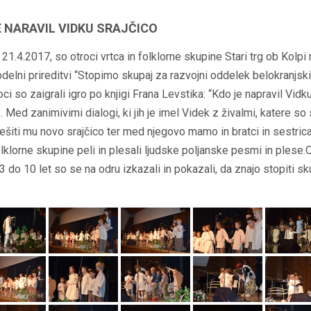
E NARAVIL VIDKU SRAJČICO
 21.4.2017, so otroci vrtca in folklorne skupine Stari trg ob Kolpi 
delni prireditvi “Stopimo skupaj za razvojni oddelek belokranjski
oci so zaigrali igro po knjigi Frana Levstika: “Kdo je napravil Vidk
”. Med zanimivimi dialogi, ki jih je imel Videk z živalmi, katere so
sešiti mu novo srajčico ter med njegovo mamo in bratci in sestric
olklorne skupine peli in plesali ljudske poljanske pesmi in plese.
 3 do 10 let so se na odru izkazali in pokazali, da znajo stopiti sk