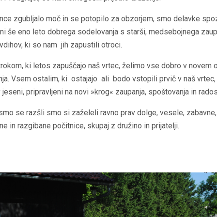
nce zgubljalo moč in se potopilo za obzorjem, smo delavke spo
mi še eno leto dobrega sodelovanja s starši, medsebojnega zaup
vdihov, ki so nam jih zapustili otroci.
rokom, ki letos zapuščajo naš vrtec, želimo vse dobro v novem 
ja. Vsem ostalim, ki ostajajo ali bodo vstopili prvič v naš vrtec,
 jeseni, pripravljeni na novi »krog« zaupanja, spoštovanja in rados
mo se razšli smo si zaželeli ravno prav dolge, vesele, zabavne,
e in razgibane počitnice, skupaj z družino in prijatelji.​