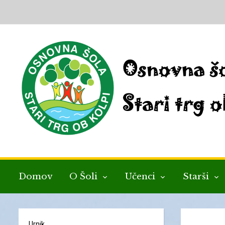
Domov
O Šoli
Učenci
Starši
Urnik