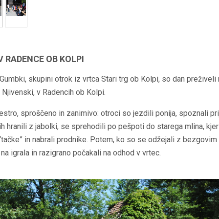
V RADENCE OB KOLPI
 Gumbki, skupini otrok iz vrtca Stari trg ob Kolpi, so dan preživeli
 Njivenski, v Radencih ob Kolpi.
pestro, sproščeno in zanimivo: otroci so jezdili ponija, spoznali pr
jih hranili z jabolki, se sprehodili po pešpoti do starega mlina, kjer
“tačke” in nabrali prodnike. Potem, ko so se odžejali z bezgovi
 na igrala in razigrano počakali na odhod v vrtec.