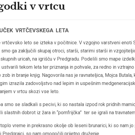
odki v vrtcu
UČEK VRTČEVSKEGA LETA
 vrtčevsko leto se izteka v počitnice. V vzgojno varstveni enoti S
smo ga zaključili skupaj otroci, starši, starimi starši in vzgojitelji
h skupnih uricah, na igrišču v Predgradu. Podelili smo mape izdelk
i ustvarili tekom leta ter priznanja in pohvale, za redno in vztrajno
 zob in branje knjig. Nagovorila nas je ravnateljica, Mojca Butala, k
gim izrazila zadovoljstvo nad lepim in uspešnim medgeneracijs
njem v vrtcu skozi vse leto.
 smo se sladkali s pecivi, ki so nastala izpod rok pridnih mamic
li slastnih dobrot iz žara in “pomfrijčka” ter se igrali na travnatem
toplo vreme in prekrasno okolje ob leseni brunarici, ki so nam jo 
i Predgrajci, so nam omogočili prijetno druženje.