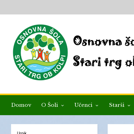
Domov
O Šoli
Učenci
Starši
Urnik