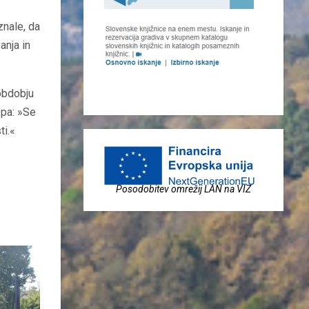
znale, da
anja in
obdobju
 pa: »Se
ti.«
Posodobitev omrežij LAN na VIZ