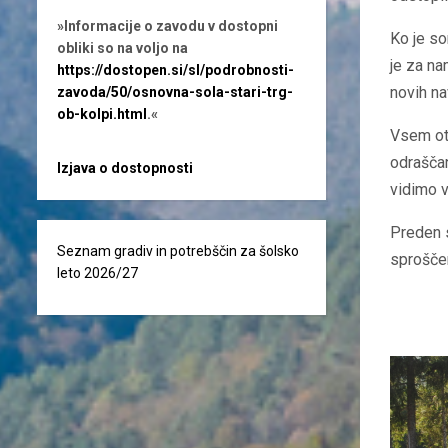
»Informacije o zavodu v dostopni
Ko je so
obliki so na voljo na
je za na
https://dostopen.si/sl/podrobnosti-
novih na
zavoda/50/osnovna-sola-stari-trg-
ob-kolpi.html
.«
Vsem ot
odraščan
Izjava o dostopnosti
vidimo v
Preden s
Seznam gradiv in potrebščin za šolsko
sproščen
leto 2026/27