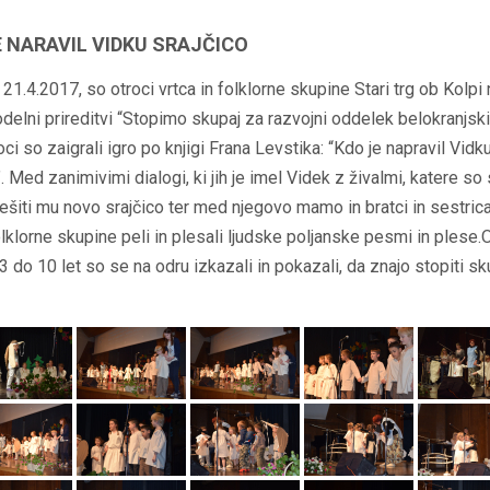
E NARAVIL VIDKU SRAJČICO
 21.4.2017, so otroci vrtca in folklorne skupine Stari trg ob Kolpi 
delni prireditvi “Stopimo skupaj za razvojni oddelek belokranjski
oci so zaigrali igro po knjigi Frana Levstika: “Kdo je napravil Vidk
”. Med zanimivimi dialogi, ki jih je imel Videk z živalmi, katere so
sešiti mu novo srajčico ter med njegovo mamo in bratci in sestric
olklorne skupine peli in plesali ljudske poljanske pesmi in plese.
 3 do 10 let so se na odru izkazali in pokazali, da znajo stopiti sk