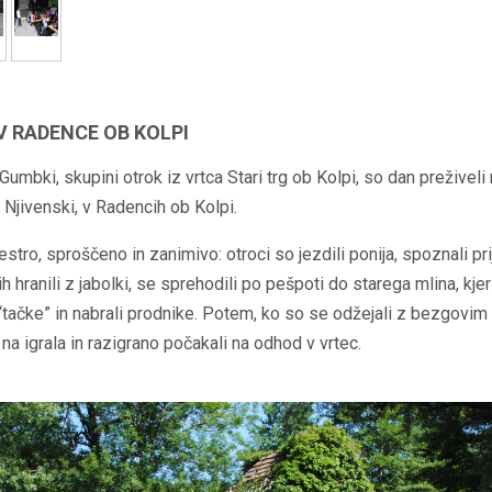
V RADENCE OB KOLPI
 Gumbki, skupini otrok iz vrtca Stari trg ob Kolpi, so dan preživeli
 Njivenski, v Radencih ob Kolpi.
pestro, sproščeno in zanimivo: otroci so jezdili ponija, spoznali pr
jih hranili z jabolki, se sprehodili po pešpoti do starega mlina, kjer
“tačke” in nabrali prodnike. Potem, ko so se odžejali z bezgovi
 na igrala in razigrano počakali na odhod v vrtec.