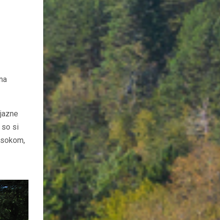
 na
ijazne
 so si
m sokom,