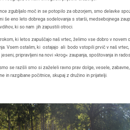
nce zgubljalo moč in se potopilo za obzorjem, smo delavke spo
mi še eno leto dobrega sodelovanja s starši, medsebojnega zaup
vdihov, ki so nam jih zapustili otroci.
rokom, ki letos zapuščajo naš vrtec, želimo vse dobro v novem 
ja. Vsem ostalim, ki ostajajo ali bodo vstopili prvič v naš vrtec,
 jeseni, pripravljeni na novi »krog« zaupanja, spoštovanja in rados
mo se razšli smo si zaželeli ravno prav dolge, vesele, zabavne,
e in razgibane počitnice, skupaj z družino in prijatelji.​