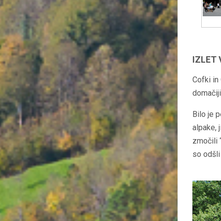
IZLET 
Cofki in
domačiji
Bilo je 
alpake, 
zmočili 
so odšli