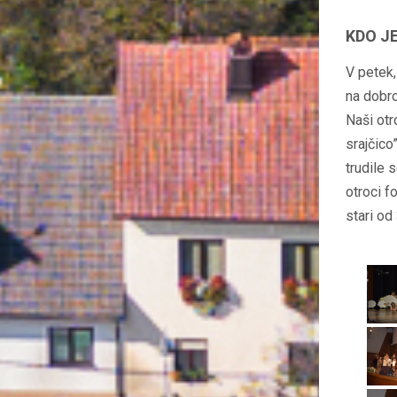
KDO J
V petek,
na dobro
Naši otr
srajčico
trudile 
otroci f
stari od