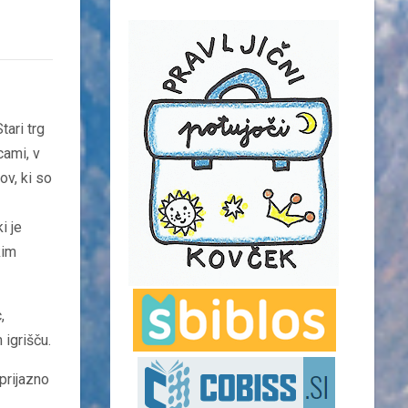
tari trg
cami, v
ov, ki so
i je
kim
,
 igrišču.
prijazno