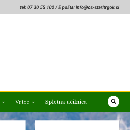
tel: 07 30 55 102 / E pošta: info@os-staritrgok.si
a
Vrtec
Spletna učilnica