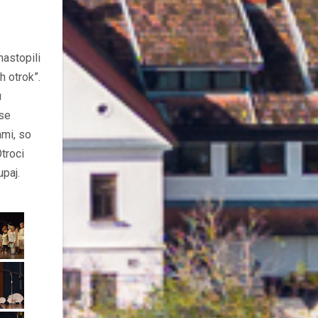
nastopili
h otrok”.
u
 se
ami, so
Otroci
upaj.