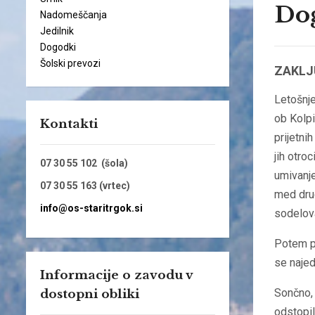
Dog
Nadomeščanja
Jedilnik
Dogodki
Šolski prevozi
ZAKLJ
Letošnje
ob Kolpi 
Kontakti
prijetni
jih otroc
07 30 55 102 (šola)
umivanje
07 30 55 163 (vrtec)
med dru
info@os-staritrgok.si
sodelova
Potem pa
se najed
Informacije o zavodu v
Sončno, 
dostopni obliki
odstopil