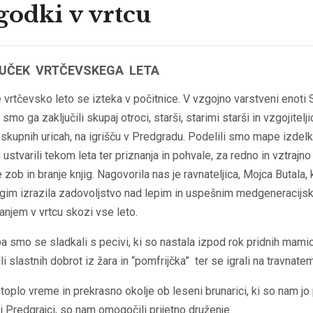
odki v vrtcu
UČEK VRTČEVSKEGA LETA
 vrtčevsko leto se izteka v počitnice. V vzgojno varstveni enoti S
smo ga zaključili skupaj otroci, starši, starimi starši in vzgojitelji
h skupnih uricah, na igrišču v Predgradu. Podelili smo mape izdelk
i ustvarili tekom leta ter priznanja in pohvale, za redno in vztrajno
 zob in branje knjig. Nagovorila nas je ravnateljica, Mojca Butala, k
gim izrazila zadovoljstvo nad lepim in uspešnim medgeneracijs
njem v vrtcu skozi vse leto.
 smo se sladkali s pecivi, ki so nastala izpod rok pridnih mamic
li slastnih dobrot iz žara in “pomfrijčka” ter se igrali na travnatem
toplo vreme in prekrasno okolje ob leseni brunarici, ki so nam jo 
i Predgrajci, so nam omogočili prijetno druženje.