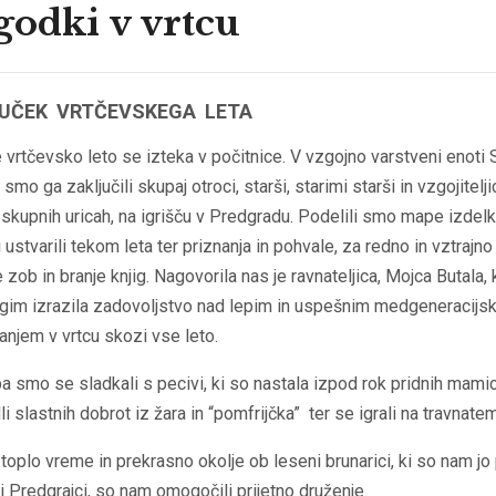
odki v vrtcu
UČEK VRTČEVSKEGA LETA
 vrtčevsko leto se izteka v počitnice. V vzgojno varstveni enoti S
smo ga zaključili skupaj otroci, starši, starimi starši in vzgojitelji
h skupnih uricah, na igrišču v Predgradu. Podelili smo mape izdelk
i ustvarili tekom leta ter priznanja in pohvale, za redno in vztrajno
 zob in branje knjig. Nagovorila nas je ravnateljica, Mojca Butala, k
gim izrazila zadovoljstvo nad lepim in uspešnim medgeneracijs
njem v vrtcu skozi vse leto.
 smo se sladkali s pecivi, ki so nastala izpod rok pridnih mamic
li slastnih dobrot iz žara in “pomfrijčka” ter se igrali na travnatem
toplo vreme in prekrasno okolje ob leseni brunarici, ki so nam jo 
i Predgrajci, so nam omogočili prijetno druženje.