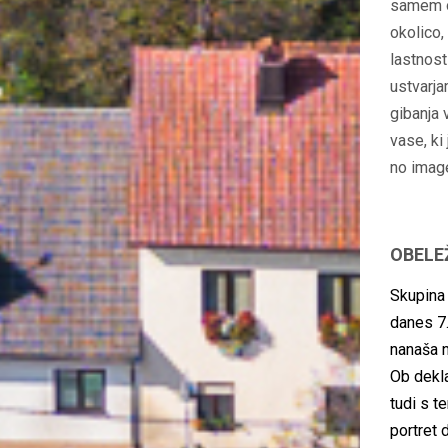
samem od
okolico,
lastnost
ustvarj
gibanja 
vase, ki
no imag
OBELE
Skupina
danes 7.
nanaša n
Ob dekla
tudi s t
portret 