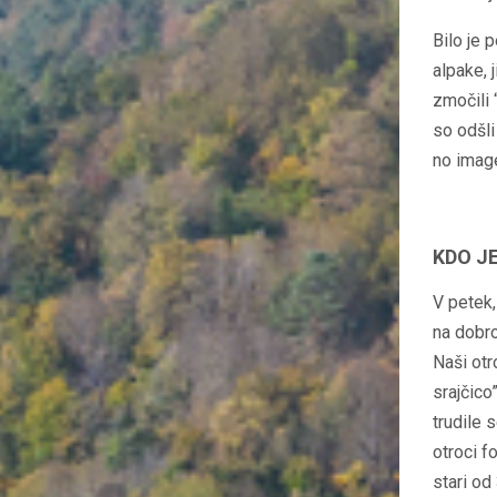
Bilo je 
alpake, 
zmočili 
so odšli
no imag
KDO J
V petek,
na dobro
Naši otr
srajčico
trudile 
otroci f
stari od