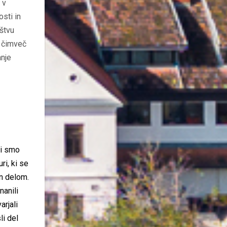
 v
sti in
oštvu
u čimveč
anje
pi smo
ri, ki se
in delom.
nanili
rjali
li del