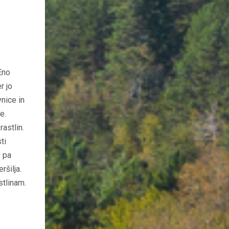
Eno
r jo
vnice in
e.
rastlin.
ti
o pa
ršilja.
stlinam.