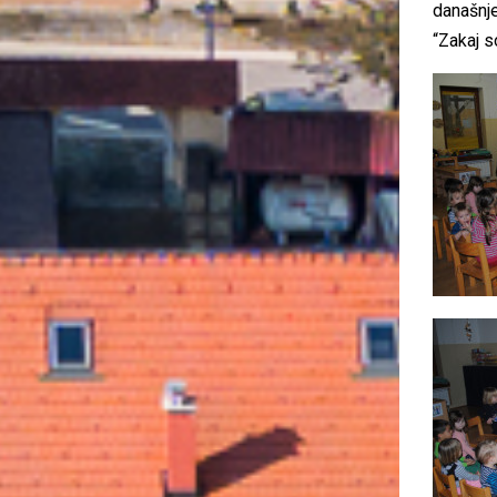
današnje
“Zakaj s