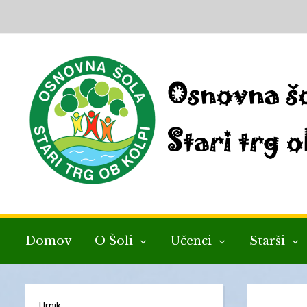
Domov
O Šoli
Učenci
Starši
Urnik