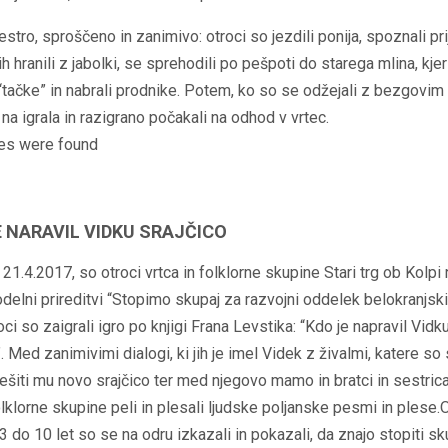
pestro, sproščeno in zanimivo: otroci so jezdili ponija, spoznali pr
jih hranili z jabolki, se sprehodili po pešpoti do starega mlina, kjer
“tačke” in nabrali prodnike. Potem, ko so se odžejali z bezgovi
 na igrala in razigrano počakali na odhod v vrtec.
es were found
E NARAVIL VIDKU SRAJČICO
 21.4.2017, so otroci vrtca in folklorne skupine Stari trg ob Kolpi 
delni prireditvi “Stopimo skupaj za razvojni oddelek belokranjski
oci so zaigrali igro po knjigi Frana Levstika: “Kdo je napravil Vidk
”. Med zanimivimi dialogi, ki jih je imel Videk z živalmi, katere so
sešiti mu novo srajčico ter med njegovo mamo in bratci in sestric
olklorne skupine peli in plesali ljudske poljanske pesmi in plese.
 3 do 10 let so se na odru izkazali in pokazali, da znajo stopiti sk