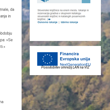
znale, da
anja in
obdobju
 pa: »Se
ti.«
Posodobitev omrežij LAN na VIZ
 na