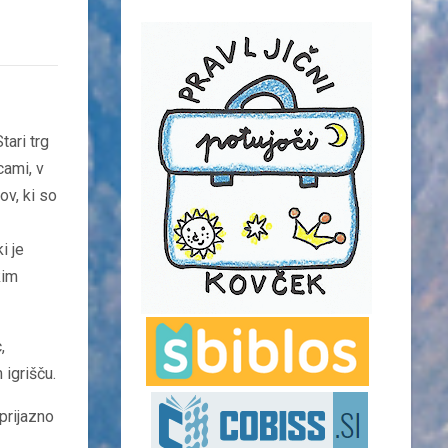
tari trg
cami, v
ov, ki so
i je
kim
,
 igrišču.
prijazno