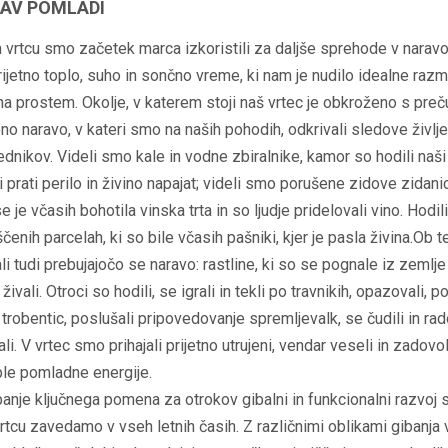
AV POMLADI
vrtcu smo začetek marca izkoristili za daljše sprehode v naravo
prijetno toplo, suho in sončno vreme, ki nam je nudilo idealne raz
na prostem. Okolje, v katerem stoji naš vrtec je obkroženo s preč
no naravo, v kateri smo na naših pohodih, odkrivali sledove življe
ednikov. Videli smo kale in vodne zbiralnike, kamor so hodili naši
i prati perilo in živino napajat; videli smo porušene zidove zidani
se je včasih bohotila vinska trta in so ljudje pridelovali vino. Hodi
čenih parcelah, ki so bile včasih pašniki, kjer je pasla živina.Ob
i tudi prebujajočo se naravo: rastline, ki so se pognale iz zemlje
ivali. Otroci so hodili, se igrali in tekli po travnikih, opazovali, p
trobentic, poslušali pripovedovanje spremljevalk, se čudili in r
li. V vrtec smo prihajali prijetno utrujeni, vendar veseli in zadovolj
ple pomladne energije.
banje ključnega pomena za otrokov gibalni in funkcionalni razvoj 
tcu zavedamo v vseh letnih časih. Z različnimi oblikami gibanja 