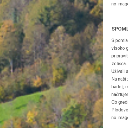
no imag
SPOML
S pomlad
visoko g
pripravi
zelišča,
Uživali s
Na naši 
badelj, 
načrtuje
Ob greda
Plodove 
no imag