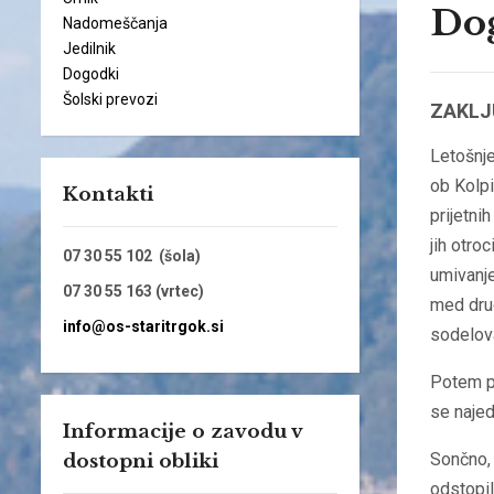
Dog
Nadomeščanja
Jedilnik
Dogodki
Šolski prevozi
ZAKLJ
Letošnje
ob Kolpi 
Kontakti
prijetni
jih otroc
07 30 55 102 (šola)
umivanje
07 30 55 163 (vrtec)
med dru
info@os-staritrgok.si
sodelova
Potem pa
se najed
Informacije o zavodu v
Sončno, 
dostopni obliki
odstopil