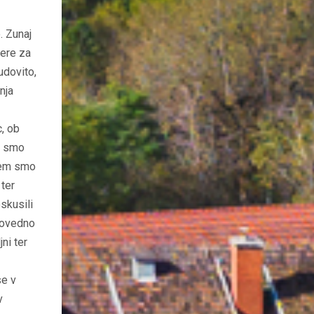
. Zunaj
mere za
udovito,
nja
c, ob
li smo
 tem smo
 ter
oskusili
adovedno
ni ter
se v
v