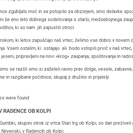
nce zgubljalo moč in se potopilo za obzorjem, smo delavke spo
mi še eno leto dobrega sodelovanja s starši, medsebojnega zaup
vdihov, ki so nam jih zapustili otroci.
rokom, ki letos zapuščajo naš vrtec, želimo vse dobro v novem 
ja. Vsem ostalim, ki ostajajo ali bodo vstopili prvič v naš vrtec,
 jeseni, pripravljeni na novi »krog« zaupanja, spoštovanja in rados
mo se razšli smo si zaželeli ravno prav dolge, vesele, zabavne,
e in razgibane počitnice, skupaj z družino in prijatelji.​
es were found
V RADENCE OB KOLPI
 Gumbki, skupini otrok iz vrtca Stari trg ob Kolpi, so dan preživeli
 Njivenski, v Radencih ob Kolpi.