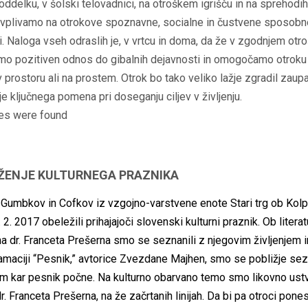
delku, v šolski telovadnici, na otroškem igrišču in na sprehodih
 vplivamo na otrokove spoznavne, socialne in čustvene sposobno
i. Naloga vseh odraslih je, v vrtcu in doma, da že v zgodnjem otr
amo pozitiven odnos do gibalnih dejavnosti in omogočamo otrok
v prostoru ali na prostem. Otrok bo tako veliko lažje zgradil zaup
 je ključnega pomena pri doseganju ciljev v življenju.
es were found
ŽENJE KULTURNEGA PRAZNIKA
 Gumbkov in Cofkov iz vzgojno-varstvene enote Stari trg ob Kol
 2. 2017 obeležili prihajajoči slovenski kulturni praznik. Ob literatu
a dr. Franceta Prešerna smo se seznanili z njegovim življenjem 
maciji “Pesnik,” avtorice Zvezdane Majhen, smo se pobližje sez
em kar pesnik počne. Na kulturno obarvano temo smo likovno ustva
dr. Franceta Prešerna, na že začrtanih linijah. Da bi pa otroci pones