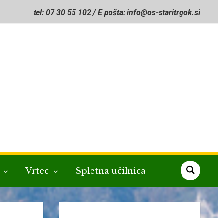
tel: 07 30 55 102 / E pošta: info@os-staritrgok.si
a
Vrtec
Spletna učilnica