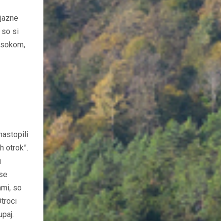
ijazne
 so si
m sokom,
nastopili
h otrok”.
u
 se
ami, so
Otroci
upaj.