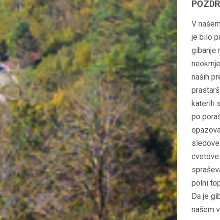
POZDR
V našem 
je bilo 
gibanje 
neokrnje
naših pr
prastarš
katerih 
po poraš
opazoval
sledove ž
cvetove 
spraševa
polni to
Da je gi
našem vr