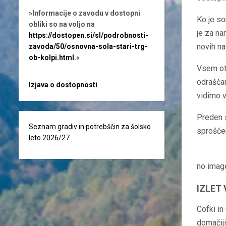
»Informacije o zavodu v dostopni
Ko je so
obliki so na voljo na
je za na
https://dostopen.si/sl/podrobnosti-
novih na
zavoda/50/osnovna-sola-stari-trg-
ob-kolpi.html
.«
Vsem ot
odraščan
Izjava o dostopnosti
vidimo v
Preden s
Seznam gradiv in potrebščin za šolsko
sproščen
leto 2026/27
no imag
IZLET 
Cofki in
domačiji