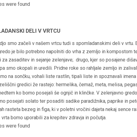
es were found
ADANSKI DELI V VRTCU
jo smo začeli v našem vrtcu tudi s spomladanskimi deli v vrtu. 
redo je bilo potrebno napolniti do vrha z zemljo in kompostom te
ti za zasaditev in sejanje zelenjave; drugo, kjer so posajene diša
 pa smo okopali in uredili. Pridne roke so rahljale zemljo in zalival
mo na sončku, vohali liste rastlin, tipali liste in spoznavali imena 
zeliščni gredici že rastejo: hermelika, čemaž, meta, melisa, pegas
medtem ko bomo posejali še ognjič in klinčke. V zelenjavno gred
mo posejati solato ter posaditi sadike paradižnika, paprike in pete
h rasteta bezeg in figa, ki v poletni vročini dajeta nekaj sence ra
vrta bomo uporabili za krepitev zdravja in počutja.
es were found