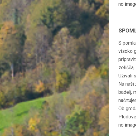
no imag
SPOML
S pomlad
visoko g
pripravi
zelišča,
Uživali s
Na naši 
badelj, 
načrtuje
Ob greda
Plodove 
no imag