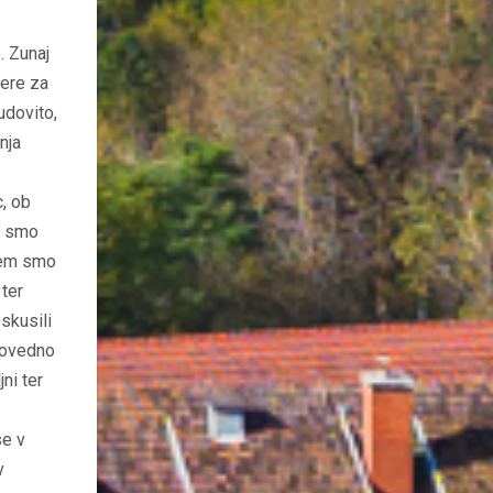
. Zunaj
mere za
udovito,
nja
c, ob
li smo
 tem smo
 ter
oskusili
adovedno
ni ter
se v
v