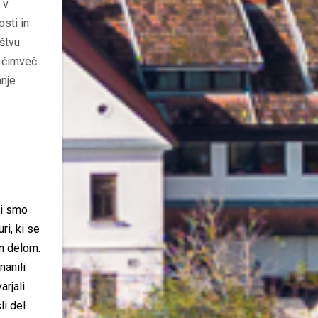
 v
sti in
oštvu
u čimveč
anje
pi smo
ri, ki se
in delom.
nanili
rjali
li del