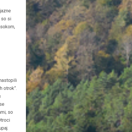
ijazne
 so si
m sokom,
nastopili
h otrok”.
u
 se
ami, so
Otroci
upaj.