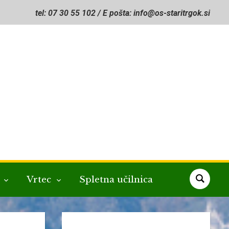
tel: 07 30 55 102 / E pošta: info@os-staritrgok.si
a
Vrtec
Spletna učilnica