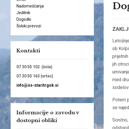
Dog
Nadomeščanja
Jedilnik
Dogodki
Šolski prevozi
ZAKLJ
Letošnje
ob Kolpi 
Kontakti
prijetni
jih otroc
07 30 55 102 (šola)
umivanje
07 30 55 163 (vrtec)
med dru
info@os-staritrgok.si
sodelova
Potem pa
se najed
Informacije o zavodu v
Sončno, 
dostopni obliki
odstopil