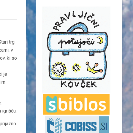
tari trg
cami, v
ov, ki so
i je
kim
,
 igrišču.
prijazno