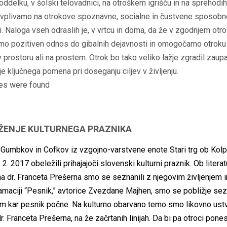
delku, v šolski telovadnici, na otroškem igrišču in na sprehodih
 vplivamo na otrokove spoznavne, socialne in čustvene sposobno
i. Naloga vseh odraslih je, v vrtcu in doma, da že v zgodnjem otr
amo pozitiven odnos do gibalnih dejavnosti in omogočamo otrok
v prostoru ali na prostem. Otrok bo tako veliko lažje zgradil zaup
 je ključnega pomena pri doseganju ciljev v življenju.
es were found
ŽENJE KULTURNEGA PRAZNIKA
 Gumbkov in Cofkov iz vzgojno-varstvene enote Stari trg ob Kol
 2. 2017 obeležili prihajajoči slovenski kulturni praznik. Ob literatu
a dr. Franceta Prešerna smo se seznanili z njegovim življenjem 
maciji “Pesnik,” avtorice Zvezdane Majhen, smo se pobližje sez
em kar pesnik počne. Na kulturno obarvano temo smo likovno ustva
dr. Franceta Prešerna, na že začrtanih linijah. Da bi pa otroci pones