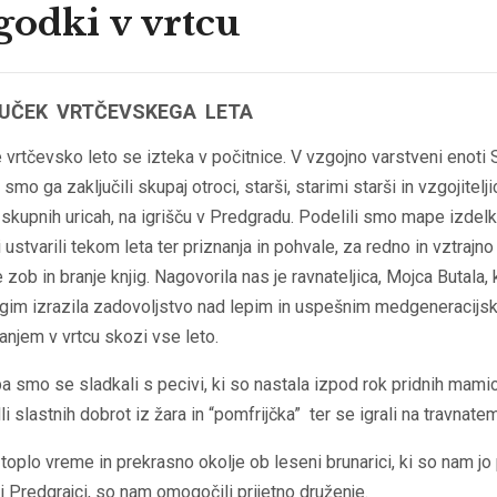
odki v vrtcu
UČEK VRTČEVSKEGA LETA
 vrtčevsko leto se izteka v počitnice. V vzgojno varstveni enoti S
smo ga zaključili skupaj otroci, starši, starimi starši in vzgojitelji
h skupnih uricah, na igrišču v Predgradu. Podelili smo mape izdelk
i ustvarili tekom leta ter priznanja in pohvale, za redno in vztrajno
 zob in branje knjig. Nagovorila nas je ravnateljica, Mojca Butala, k
gim izrazila zadovoljstvo nad lepim in uspešnim medgeneracijs
njem v vrtcu skozi vse leto.
 smo se sladkali s pecivi, ki so nastala izpod rok pridnih mamic
li slastnih dobrot iz žara in “pomfrijčka” ter se igrali na travnatem
toplo vreme in prekrasno okolje ob leseni brunarici, ki so nam jo 
i Predgrajci, so nam omogočili prijetno druženje.