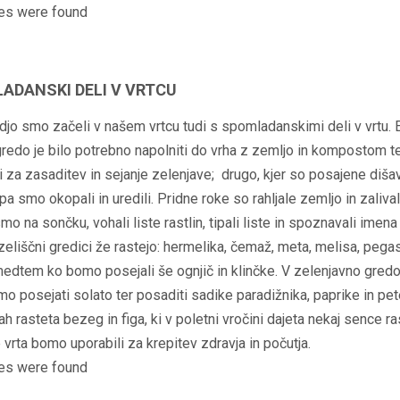
es were found
ADANSKI DELI V VRTCU
jo smo začeli v našem vrtcu tudi s spomladanskimi deli v vrtu. 
redo je bilo potrebno napolniti do vrha z zemljo in kompostom te
ti za zasaditev in sejanje zelenjave; drugo, kjer so posajene diša
 pa smo okopali in uredili. Pridne roke so rahljale zemljo in zalival
mo na sončku, vohali liste rastlin, tipali liste in spoznavali imena 
zeliščni gredici že rastejo: hermelika, čemaž, meta, melisa, pegas
medtem ko bomo posejali še ognjič in klinčke. V zelenjavno gred
mo posejati solato ter posaditi sadike paradižnika, paprike in pete
h rasteta bezeg in figa, ki v poletni vročini dajeta nekaj sence ra
vrta bomo uporabili za krepitev zdravja in počutja.
es were found