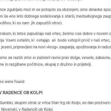
nce zgubljalo moč in se potopilo za obzorjem, smo delavke spo
mi še eno leto dobrega sodelovanja s starši, medsebojnega zaup
vdihov, ki so nam jih zapustili otroci.
rokom, ki letos zapuščajo naš vrtec, želimo vse dobro v novem 
ja. Vsem ostalim, ki ostajajo ali bodo vstopili prvič v naš vrtec,
 jeseni, pripravljeni na novi »krog« zaupanja, spoštovanja in rados
mo se razšli smo si zaželeli ravno prav dolge, vesele, zabavne,
e in razgibane počitnice, skupaj z družino in prijatelji.​
es were found
V RADENCE OB KOLPI
 Gumbki, skupini otrok iz vrtca Stari trg ob Kolpi, so dan preživeli
 Njivenski, v Radencih ob Kolpi.