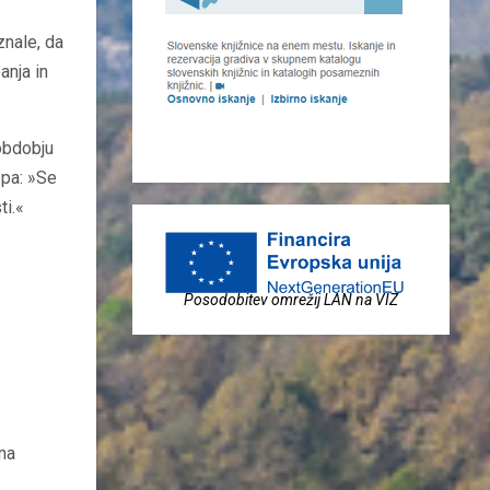
znale, da
anja in
obdobju
 pa: »Se
ti.«
Posodobitev omrežij LAN na VIZ
 na