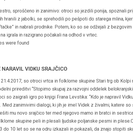
pestro, sproščeno in zanimivo: otroci so jezdili ponija, spoznali pr
jih hranili z jabolki, se sprehodili po pešpoti do starega mlina, kjer
“tačke” in nabrali prodnike. Potem, ko so se odžejali z bezgovi
 na igrala in razigrano počakali na odhod v vrtec.
es were found
E NARAVIL VIDKU SRAJČICO
 21.4.2017, so otroci vrtca in folklorne skupine Stari trg ob Kolpi 
delni prireditvi “Stopimo skupaj za razvojni oddelek belokranjski
oci so zaigrali igro po knjigi Frana Levstika: “Kdo je napravil Vidk
”. Med zanimivimi dialogi, ki jih je imel Videk z živalmi, katere so
sešiti mu novo srajčico ter med njegovo mamo in bratci in sestric
olklorne skupine peli in plesali ljudske poljanske pesmi in plese.
 3 do 10 let so se na odru izkazali in pokazali, da znajo stopiti sk