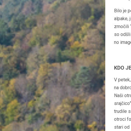
Bilo je 
alpake, 
zmočili 
so odšli
no imag
KDO J
V petek,
na dobro
Naši otr
srajčico
trudile 
otroci f
stari od