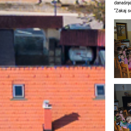
današnje
“Zakaj s