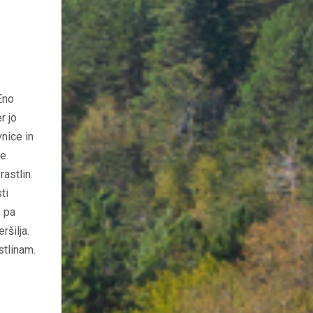
Eno
r jo
vnice in
e.
rastlin.
ti
o pa
ršilja.
stlinam.