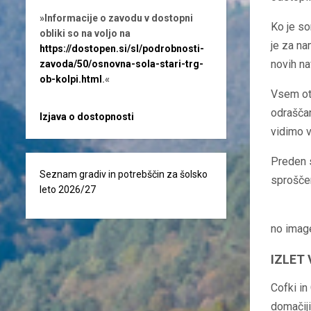
»Informacije o zavodu v dostopni
Ko je so
obliki so na voljo na
je za na
https://dostopen.si/sl/podrobnosti-
novih na
zavoda/50/osnovna-sola-stari-trg-
ob-kolpi.html
.«
Vsem ot
odraščan
Izjava o dostopnosti
vidimo v
Preden s
Seznam gradiv in potrebščin za šolsko
sproščen
leto 2026/27
no imag
IZLET 
Cofki in
domačiji