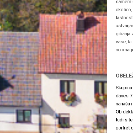
samem od
okolico,
lastnost
ustvarj
gibanja 
vase, ki
no imag
OBELE
Skupina
danes 7.
nanaša n
Ob dekla
tudi s t
portret 