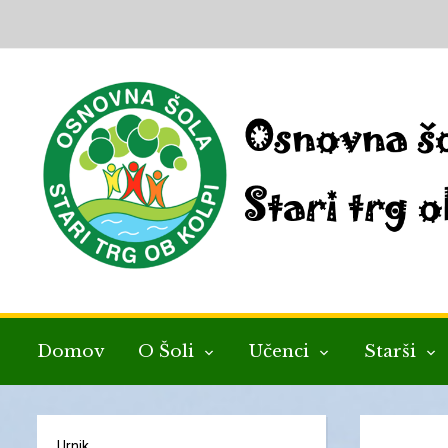
Domov
O Šoli
Učenci
Starši
Urnik