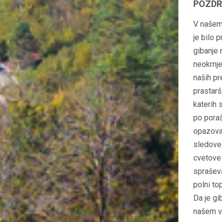
POZDR
V našem 
je bilo 
gibanje 
neokrnje
naših pr
prastarš
katerih 
po poraš
opazoval
sledove ž
cvetove 
spraševa
polni to
Da je gi
našem vr