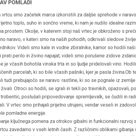
AV POMLADI
vrtcu smo začetek marca izkoristili za daljše sprehode v naravo
prijetno toplo, suho in sončno vreme, ki nam je nudilo idealne raz
na prostem. Okolje, v katerem stoji naš vrtec je obkroženo s preč
no naravo, v kateri smo na naših pohodih, odkrivali sledove življe
ednikov. Videli smo kale in vodne zbiralnike, kamor so hodili naši
i prati perilo in živino napajat; videli smo porušene zidove zidani
se je včasih bohotila vinska trta in so ljudje pridelovali vino. Hodi
čenih parcelah, ki so bile včasih pašniki, kjer je pasla živina.Ob
i tudi prebujajočo se naravo: rastline, ki so se pognale iz zemlje
ivali. Otroci so hodili, se igrali in tekli po travnikih, opazovali, p
trobentic, poslušali pripovedovanje spremljevalk, se čudili in r
li. V vrtec smo prihajali prijetno utrujeni, vendar veseli in zadovolj
ple pomladne energije.
banje ključnega pomena za otrokov gibalni in funkcionalni razvoj 
tcu zavedamo v vseh letnih časih. Z različnimi oblikami gibanja 