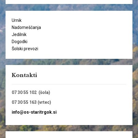
Urnik
Nadomeščanja
Jedilnik
Dogodki
Šolski prevozi
Kontakti
07 30 55 102 (šola)
07 30 55 163 (vrtec)
info@os-staritrgok.si